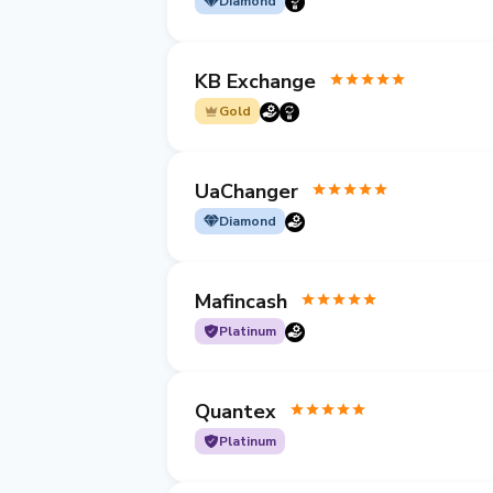
Diamond
KB Exchange
Gold
UaChanger
Diamond
Mafincash
Platinum
Quantex
Platinum