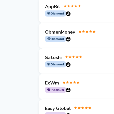
AppBit
Diamond
ObmenMoney
Diamond
Satoshi
Diamond
ExWm
Platinum
Easy Global