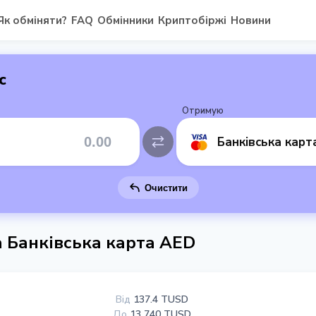
Як обміняти?
FAQ
Обмінники
Криптобіржі
Новини
с
Отримую
Банківська карт
Очистити
 Банківська карта AED
Від
137.4 TUSD
До
13 740 TUSD