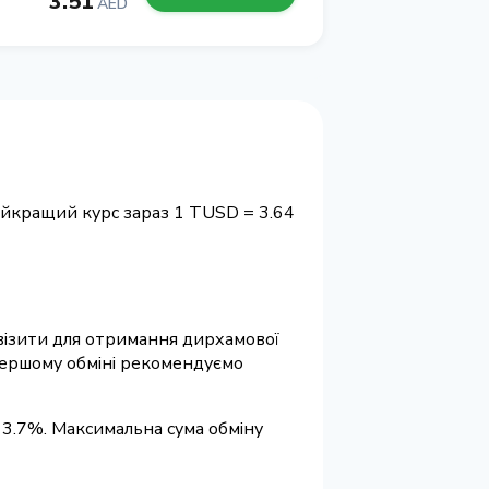
3.51
AED
айкращий курс зараз 1 TUSD = 3.64
еквізити для отримання дирхамової
 першому обміні рекомендуємо
 3.7%. Максимальна сума обміну