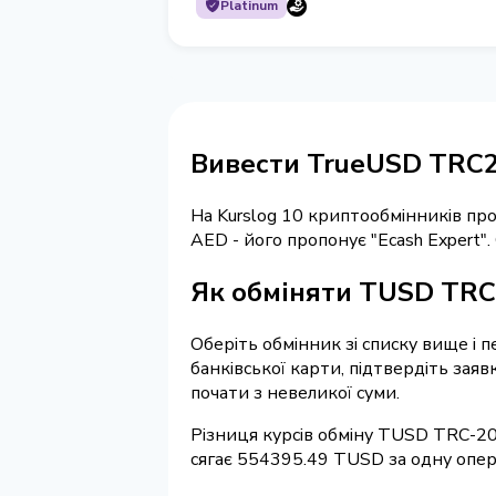
Platinum
Вивести TrueUSD TRC2
На Kurslog 10 криптообмінників п
AED - його пропонує "Ecash Expert"
Як обміняти TUSD TRC-
Оберіть обмінник зі списку вище і 
банківської карти, підтвердіть зая
почати з невеликої суми.
Різниця курсів обміну TUSD TRC-20
сягає 554395.49 TUSD за одну опер