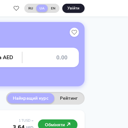
RU
UA
EN
Увійти
а AED
Найкращий курс
Рейтинг
1 TUSD =
Обміняти
3.64
AED