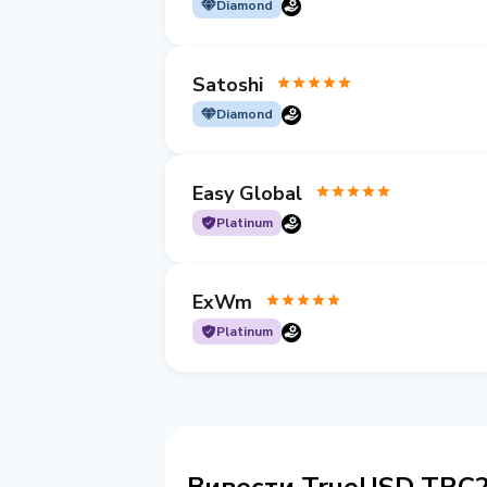
Diamond
Satoshi
Diamond
Easy Global
Platinum
ExWm
Platinum
Вивести TrueUSD TRC2