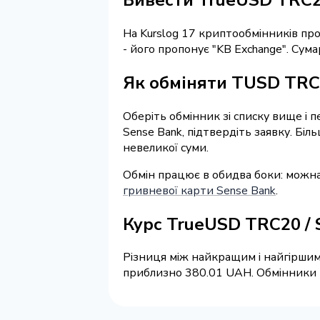
На Kurslog 17 криптообмінників п
- його пропонує "KB Exchange". Су
Як обміняти TUSD TRC-
Оберіть обмінник зі списку вище і 
Sense Bank, підтвердіть заявку. Бі
невеликої суми.
Обмін працює в обидва боки: можн
гривневої карти Sense Bank
.
Курс TrueUSD TRC20 /
Різниця між найкращим і найгіршим
приблизно 380.01 UAH. Обмінники на