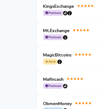
KingsExchange
Platinum
Mt.Exchange
Platinum
MagicBitcoins
Gold
Mafincash
Platinum
ObmenMoney