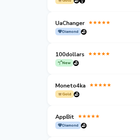
Gold
UaChanger
Diamond
100dollars
New
Moneto4ka
Gold
AppBit
Diamond