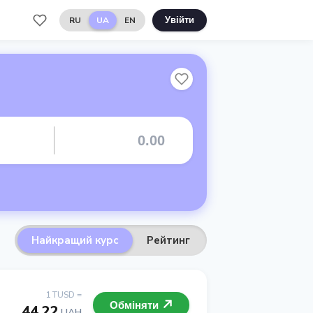
RU
UA
EN
Увійти
Найкращий курс
Рейтинг
1 TUSD =
Обміняти
44.22
UAH