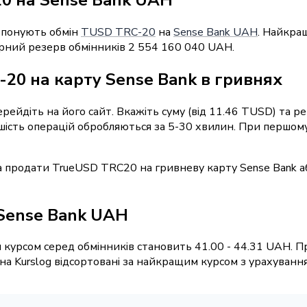
ропонують обмін
TUSD TRC-20
на
Sense Bank UAH
. Найкра
марний резерв обмінників 2 554 160 040 UAH.
20 на карту Sense Bank в гривнях
перейдіть на його сайт. Вкажіть суму (від 11.46 TUSD) та 
льшість операцій обробляються за 5-30 хвилин. При першом
а продати TrueUSD TRC20 на гривневу карту Sense Bank 
 Sense Bank UAH
 курсом серед обмінників становить 41.00 - 44.31 UAH. П
 Kurslog відсортовані за найкращим курсом з урахуванням