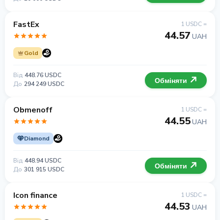
FastEx
1 USDC =
44.57
UAH
Gold
Від
448.76 USDC
Обміняти
До
294 249 USDC
Obmenoff
1 USDC =
44.55
UAH
Diamond
Від
448.94 USDC
Обміняти
До
301 915 USDC
Icon finance
1 USDC =
44.53
UAH