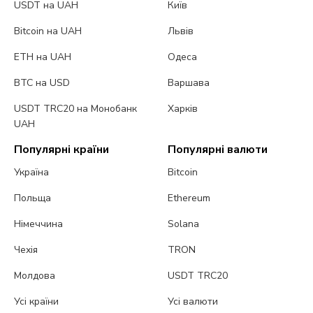
USDT на UAH
Київ
Bitcoin на UAH
Львів
ETH на UAH
Одеса
BTC на USD
Варшава
USDT TRC20 на Монобанк
Харків
UAH
Популярні країни
Популярні валюти
Україна
Bitcoin
Польща
Ethereum
Німеччина
Solana
Чехія
TRON
Молдова
USDT TRC20
Усі країни
Усі валюти