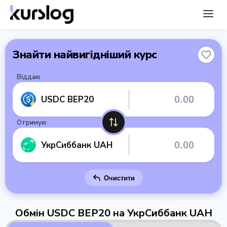
Знайти найвигідніший курс
Віддаю
USDC BEP20
Отримую
УкрСиббанк UAH
Очистити
Обмін USDC BEP20 на УкрСиббанк UAH