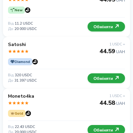
UAH
New
Від
11.2 USDC
Обміняти
До
20 000 USDC
Satoshi
1 USDC =
44.59
UAH
Diamond
Від
320 USDC
Обміняти
До
31 397 USDC
Moneto4ka
1 USDC =
44.58
UAH
Gold
Від
22.43 USDC
Обміняти
До
20 000 USDC