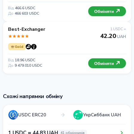
Від
466.6 USDC
Обміняти
До
466 603 USDC
Best-Exchanger
1 USDC =
42.20
UAH
Gold
Від
18.96 USDC
Обміняти
До
9 479.010 USDC
Схожі напрямки обміну
USDC ERC20
УкрСиббанк UAH
1 USDC ≈ 44.83 UAH
41 обмінників