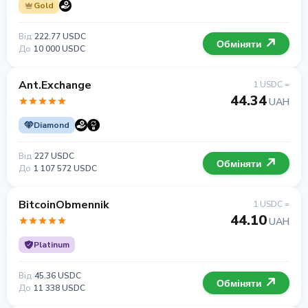
Gold
Від
222.77 USDC
Обміняти
До
10 000 USDC
Ant.Exchange
1 USDC =
44.34
UAH
Diamond
Від
227 USDC
Обміняти
До
1 107 572 USDC
BitcoinObmennik
1 USDC =
44.10
UAH
Platinum
Від
45.36 USDC
Обміняти
До
11 338 USDC