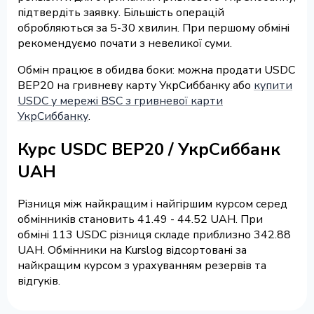
підтвердіть заявку. Більшість операцій
обробляються за 5-30 хвилин. При першому обміні
рекомендуємо почати з невеликої суми.
Обмін працює в обидва боки: можна продати USDC
BEP20 на гривневу карту УкрСиббанку або
купити
USDC у мережі BSC з гривневої карти
УкрСиббанку
.
Курс USDC BEP20 / УкрСиббанк
UAH
Різниця між найкращим і найгіршим курсом серед
обмінників становить 41.49 - 44.52 UAH. При
обміні 113 USDC різниця складе приблизно 342.88
UAH. Обмінники на Kurslog відсортовані за
найкращим курсом з урахуванням резервів та
відгуків.