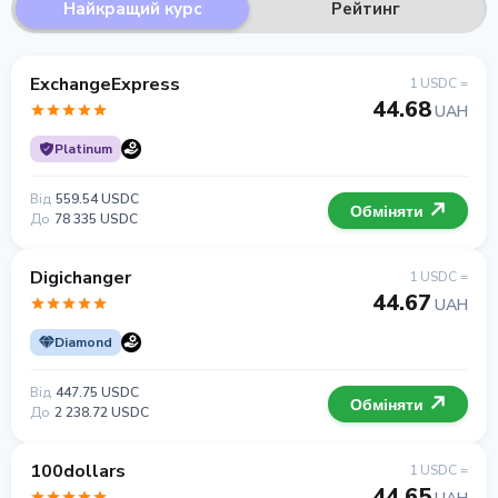
Найкращий курс
Рейтинг
ExchangeExpress
1 USDC =
44.68
UAH
Platinum
Від
559.54 USDC
Обміняти
До
78 335 USDC
Digichanger
1 USDC =
44.67
UAH
Diamond
Від
447.75 USDC
Обміняти
До
2 238.72 USDC
100dollars
1 USDC =
44.65