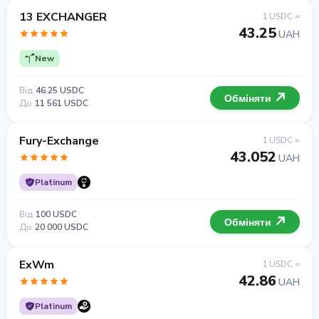
13 EXCHANGER
1 USDC =
43.25
UAH
New
Від
46.25 USDC
Обміняти
До
11 561 USDC
Fury-Exchange
1 USDC =
43.052
UAH
Platinum
Від
100 USDC
Обміняти
До
20 000 USDC
ExWm
1 USDC =
42.86
UAH
Platinum