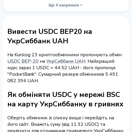
Ще 4 напрямків
Вивести USDC BEP20 на
УкрСиббанк UAH
На Kurslog 23 криптообмінники пропонують обмін
USDC BEP-20
на
УкрСиббанк UAH
. Найкращий
курс зараз 1 USDC = 44.52 UAH - його пропонує
"PocketBank". Сумарний резерв обмінників 5 491
082 394 UAH.
Як обміняти USDC у мережі BSC
на карту УкрСиббанку в гривнях
Оберіть обмінник зі списку вище і перейдіть на
його сайт. Вкажіть суму (від 11.32 USDC) та
реквізити для отримання гривневого УкрСиббанку,