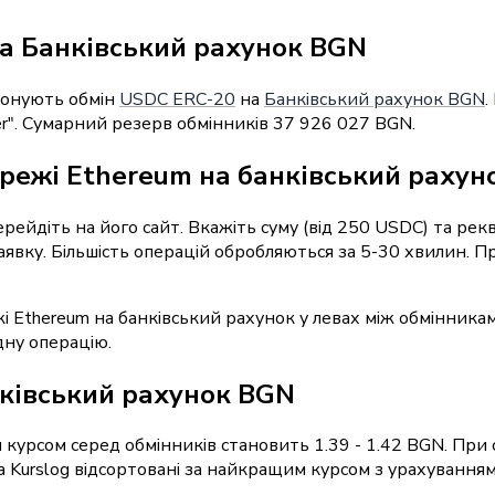
а Банківський рахунок BGN
понують обмін
USDC ERC-20
на
Банківський рахунок BGN
.
er". Сумарний резерв обмінників 37 926 027 BGN.
режі Ethereum на банківський рахуно
перейдіть на його сайт. Вкажіть суму (від 250 USDC) та ре
заявку. Більшість операцій обробляються за 5-30 хвилин.
і Ethereum на банківський рахунок у левах між обмінника
дну операцію.
нківський рахунок BGN
курсом серед обмінників становить 1.39 - 1.42 BGN. При 
Kurslog відсортовані за найкращим курсом з урахуванням р