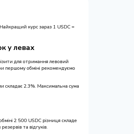
 Найкращий курс зараз 1 USDC =
к у левах
квізити для отримання левовий
 При першому обміні рекомендуємо
ми складає 2.3%. Максимальна сума
обміні 2 500 USDC різниця складе
езервів та відгуків.