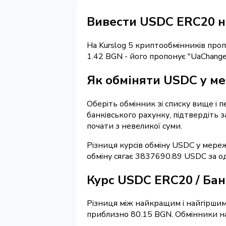
Вивести USDC ERC20 н
На Kurslog 5 криптообмінників про
1.42 BGN - його пропонує "UaChang
Як обміняти USDC у ме
Оберіть обмінник зі списку вище і 
банківського рахунку, підтвердіть 
почати з невеликої суми.
Різниця курсів обміну USDC у мереж
обміну сягає 3837690.89 USDC за о
Курс USDC ERC20 / Ба
Різниця між найкращим і найгіршим 
приблизно 80.15 BGN. Обмінники на 