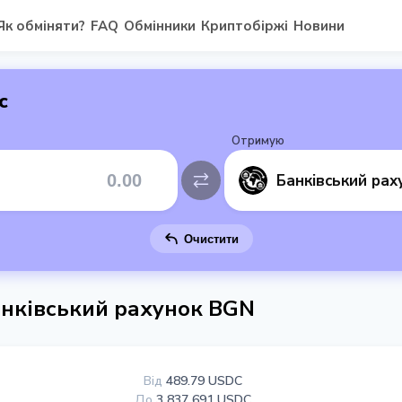
Як обміняти?
FAQ
Обмінники
Криптобіржі
Новини
с
Отримую
Очистити
анківський рахунок BGN
Від
489.79 USDC
До
3 837 691 USDC