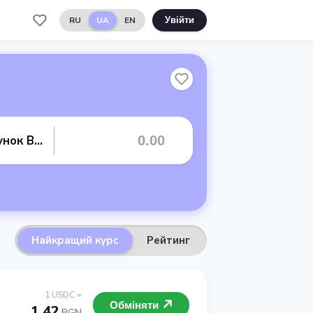
RU
UA
EN
Увійти
Банківський рахунок BGN
Найкращий курс
Рейтинг
1 USDC =
Обміняти
1.42
BGN