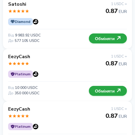
Satoshi
1 USDC =
0.87
EUR
Diamond
Від
9 983.92 USDC
Обміняти
До
577 105 USDC
EezyCash
1 USDC =
0.87
EUR
Platinum
Від
10 000 USDC
Обміняти
До
350 000 USDC
EezyCash
1 USDC =
0.87
EUR
Platinum