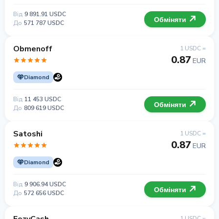
Від
9 891.91 USDC
Обміняти
До
571 787 USDC
Obmenoff
1 USDC =
0.87
EUR
Diamond
Від
11 453 USDC
Обміняти
До
809 619 USDC
Satoshi
1 USDC =
0.87
EUR
Diamond
Від
9 906.94 USDC
Обміняти
До
572 656 USDC
1 USDC =