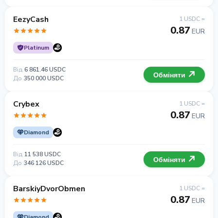
EezyCash
1 USDC =
0.87
EUR
Platinum
Від
6 861.46 USDC
Обміняти
До
350 000 USDC
Crybex
1 USDC =
0.87
EUR
Diamond
Від
11 538 USDC
Обміняти
До
346 126 USDC
BarskiyDvorObmen
1 USDC =
0.87
EUR
Diamond