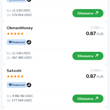
Від
11 539 USDC
Обміняти
До
576 934 USDC
ObmenMoney
1 USDC =
0.87
EUR
Diamond
Від
11 540 USDC
Обміняти
До
947 480 USDC
Satoshi
1 USDC =
0.87
EUR
Diamond
Від
9 982.86 USDC
Обміняти
До
577 044 USDC