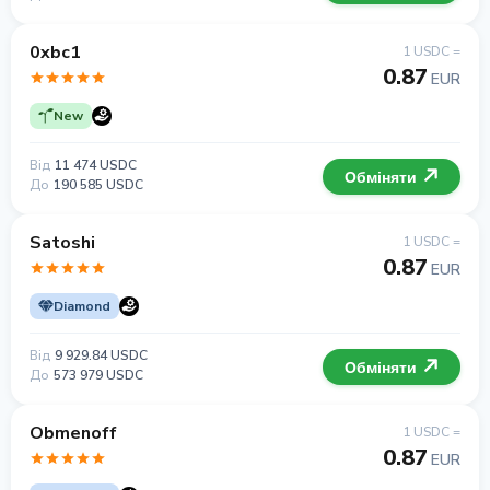
0xbc1
1 USDC =
0.87
EUR
New
Від
11 474 USDC
Обміняти
До
190 585 USDC
Satoshi
1 USDC =
0.87
EUR
Diamond
Від
9 929.84 USDC
Обміняти
До
573 979 USDC
Obmenoff
1 USDC =
0.87
EUR