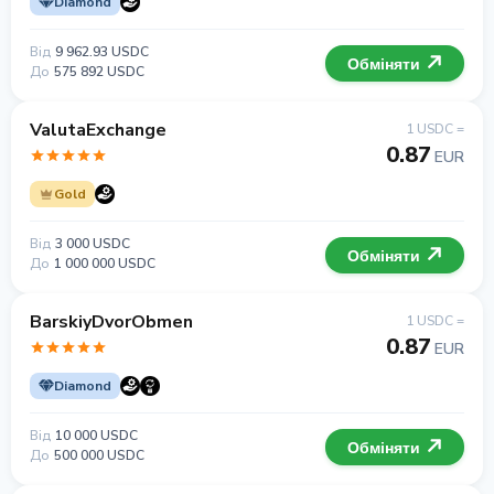
Diamond
Від
9 962.93 USDC
Обміняти
До
575 892 USDC
ValutaExchange
1 USDC =
0.87
EUR
Gold
Від
3 000 USDC
Обміняти
До
1 000 000 USDC
BarskiyDvorObmen
1 USDC =
0.87
EUR
Diamond
Від
10 000 USDC
Обміняти
До
500 000 USDC