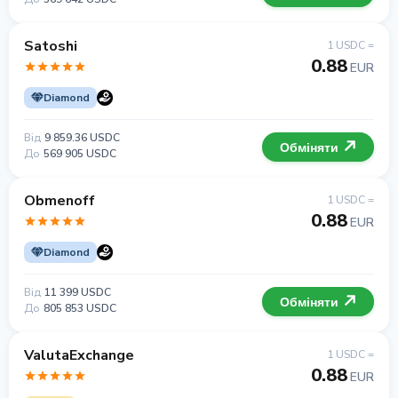
Satoshi
1 USDC =
0.88
EUR
Diamond
Від
9 859.36 USDC
Обміняти
До
569 905 USDC
Obmenoff
1 USDC =
0.88
EUR
Diamond
Від
11 399 USDC
Обміняти
До
805 853 USDC
ValutaExchange
1 USDC =
0.88
EUR