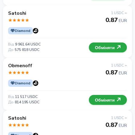
Satoshi
1 USDC =
0.87
EUR
Diamond
Від
9 961.64 USDC
Обміняти
До
575 818 USDC
Obmenoff
1 USDC =
0.87
EUR
Diamond
Від
11 517 USDC
Обміняти
До
814 195 USDC
Satoshi
1 USDC =
0.87
EUR