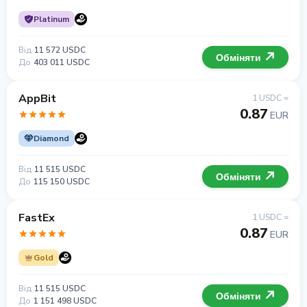
Platinum
Від
11 572 USDC
Обміняти
До
403 011 USDC
AppBit
1 USDC =
0.87
EUR
Diamond
Від
11 515 USDC
Обміняти
До
115 150 USDC
FastEx
1 USDC =
0.87
EUR
Gold
Від
11 515 USDC
Обміняти
До
1 151 498 USDC