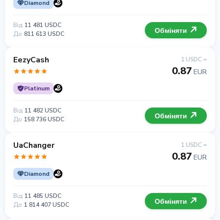
Diamond
Від
11 481 USDC
Обміняти
До
811 613 USDC
EezyCash
1 USDC =
0.87
EUR
Platinum
Від
11 482 USDC
Обміняти
До
158 736 USDC
UaChanger
1 USDC =
0.87
EUR
Diamond
Від
11 485 USDC
Обміняти
До
1 814 407 USDC