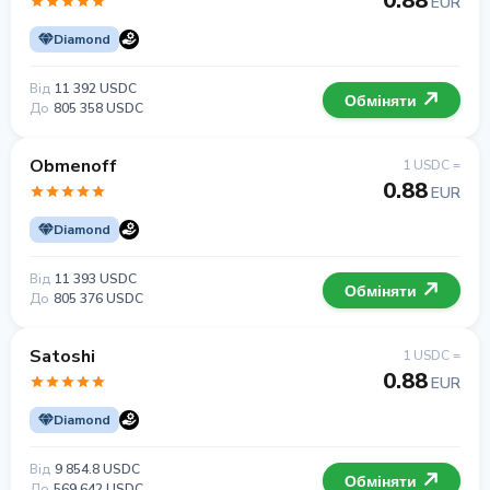
0.88
EUR
Diamond
Від
11 392 USDC
Обміняти
До
805 358 USDC
Obmenoff
1 USDC =
0.88
EUR
Diamond
Від
11 393 USDC
Обміняти
До
805 376 USDC
Satoshi
1 USDC =
0.88
EUR
Diamond
Від
9 854.8 USDC
Обміняти
До
569 642 USDC