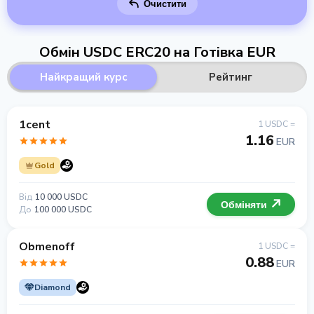
Очистити
Обмін USDC ERC20 на Готівка EUR
Найкращий курс
Рейтинг
1cent
1 USDC =
1.16
EUR
Gold
Від
10 000 USDC
Обміняти
До
100 000 USDC
Obmenoff
1 USDC =
0.88
EUR
Diamond