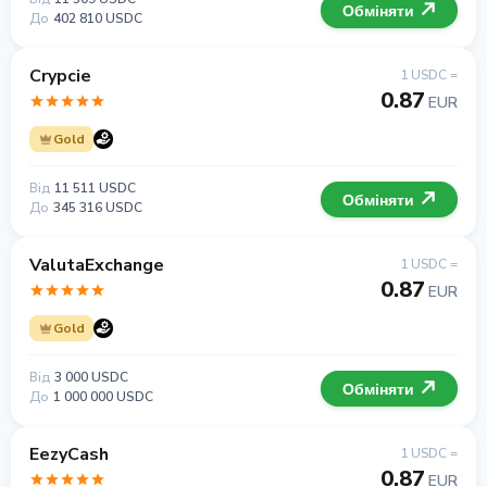
Обміняти
До
402 810 USDC
Crypcie
1 USDC =
0.87
EUR
Gold
Від
11 511 USDC
Обміняти
До
345 316 USDC
ValutaExchange
1 USDC =
0.87
EUR
Gold
Від
3 000 USDC
Обміняти
До
1 000 000 USDC
EezyCash
1 USDC =
0.87
EUR