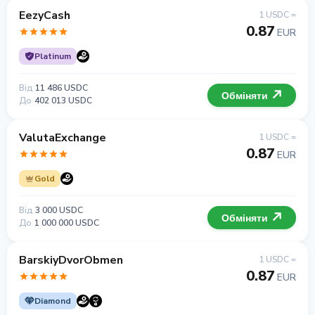
EezyCash
1 USDC =
0.87
EUR
Platinum
Від
11 486 USDC
Обміняти
До
402 013 USDC
ValutaExchange
1 USDC =
0.87
EUR
Gold
Від
3 000 USDC
Обміняти
До
1 000 000 USDC
BarskiyDvorObmen
1 USDC =
0.87
EUR
Diamond