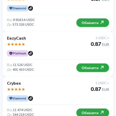
Diamond
Від
9 918.54 USDC
Обміняти
До
573 326 USDC
EezyCash
1 USDC =
0.87
EUR
Platinum
Від
11 526 USDC
Обміняти
До
401 410 USDC
Crybex
1 USDC =
0.87
EUR
Diamond
Від
11 474 USDC
Обміняти
До
344 218 USDC