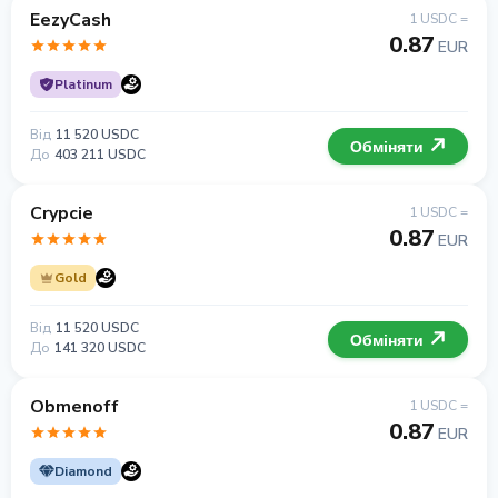
EezyCash
1 USDC =
0.87
EUR
Platinum
Від
11 520 USDC
Обміняти
До
403 211 USDC
Crypcie
1 USDC =
0.87
EUR
Gold
Від
11 520 USDC
Обміняти
До
141 320 USDC
Obmenoff
1 USDC =
0.87
EUR
Diamond