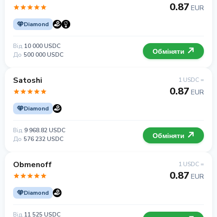
0.87
EUR
Diamond
Від
10 000 USDC
Обміняти
До
500 000 USDC
Satoshi
1 USDC =
0.87
EUR
Diamond
Від
9 968.82 USDC
Обміняти
До
576 232 USDC
Obmenoff
1 USDC =
0.87
EUR
Diamond
Від
11 525 USDC