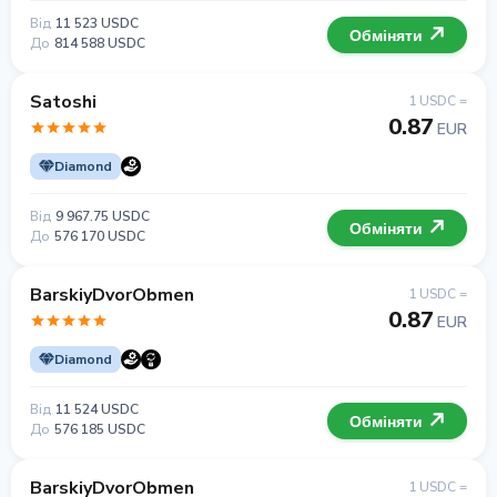
Від
11 523 USDC
Обміняти
До
814 588 USDC
Satoshi
1 USDC =
0.87
EUR
Diamond
Від
9 967.75 USDC
Обміняти
До
576 170 USDC
BarskiyDvorObmen
1 USDC =
0.87
EUR
Diamond
Від
11 524 USDC
Обміняти
До
576 185 USDC
BarskiyDvorObmen
1 USDC =