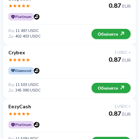
0.87
EUR
Platinum
Від
11 497 USDC
Обміняти
До
402 403 USDC
Crybex
1 USDC =
0.87
EUR
Diamond
Від
11 503 USDC
Обміняти
До
345 090 USDC
EezyCash
1 USDC =
0.87
EUR
Platinum
Від
11 509 USDC