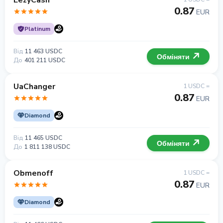
EezyCash
0.87
EUR
Platinum
Від
11 463 USDC
Обміняти
До
401 211 USDC
UaChanger
1 USDC =
0.87
EUR
Diamond
Від
11 465 USDC
Обміняти
До
1 811 138 USDC
Obmenoff
1 USDC =
0.87
EUR
Diamond