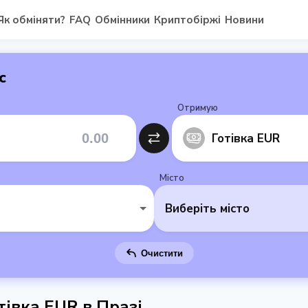
Як обміняти?
FAQ
Обмінники
Криптобіржі
Новини
с
Отримую
Готівка EUR
Місто
Виберіть місто
Очистити
тівка EUR в Празі