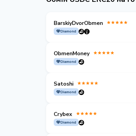
BarskiyDvorObmen
Diamond
ObmenMoney
Diamond
Satoshi
Diamond
Crybex
Diamond