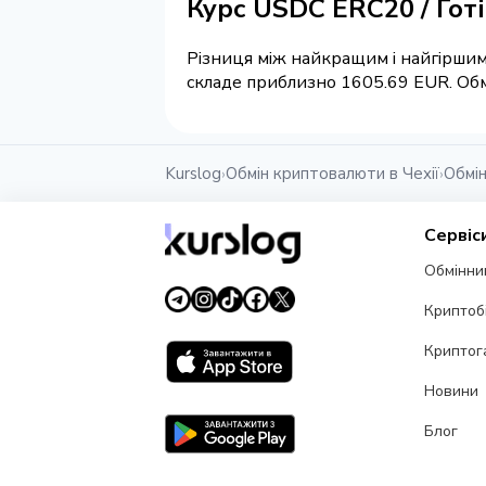
Курс USDC ERC20 / Гот
Різниця між найкращим і найгіршим 
складе приблизно 1605.69 EUR. Обмі
Kurslog
Обмін криптовалюти в Чехії
Обмін
›
›
Сервіс
Обмінни
Криптоб
Криптог
Новини
Блог