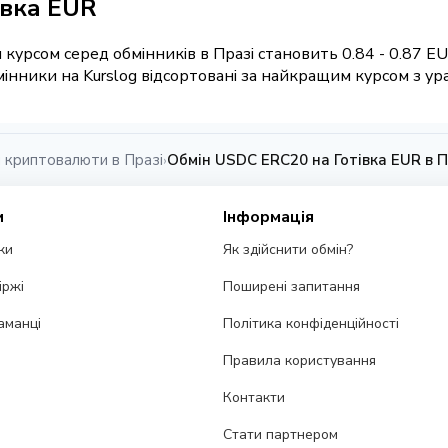
івка EUR
курсом серед обмінників в Празі становить 0.84 - 0.87 E
нники на Kurslog відсортовані за найкращим курсом з урах
 криптовалюти в Празі
Обмін USDC ERC20 на Готівка EUR в П
›
и
Інформація
ки
Як здійснити обмін?
іржі
Поширені запитання
аманці
Політика конфіденційності
Правила користування
Контакти
Стати партнером