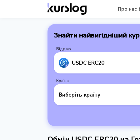
Про нас
Знайти найвигідніший кур
Віддаю
USDC ERC20
Країна
Виберіть країну
Обмін USDC ERC20 на Го