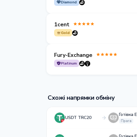
Diamond
1cent
Gold
Fury-Exchange
Platinum
Схожі напрямки обміну
Готівка 
USDT TRC20
Прага
Готівка 