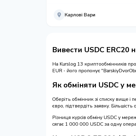
Карлові Вари
Вивести USDC ERC20 на
На Kurslog 13 криптообмінників п
EUR - його пропонує "BarskiyDvorO
Як обміняти USDC у ме
Оберіть обмінник зі списку вище і 
євро, підтвердіть заявку. Більшість
Різниця курсів обміну USDC у мереж
сягає 1 000 000 USDC за одну опера