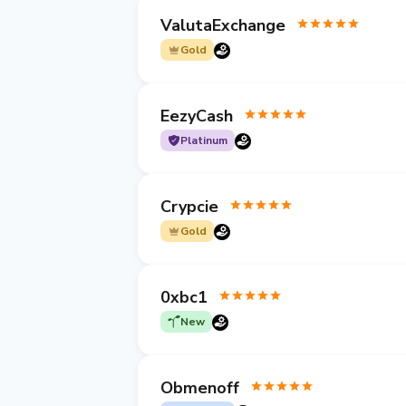
ValutaExchange
Gold
EezyCash
Platinum
Crypcie
Gold
0xbc1
New
Obmenoff