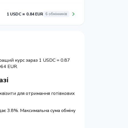
1 USDC ≈ 0.84 EUR
6 обмінників
ращий курс зараз 1 USDC = 0.87
064 EUR.
азі
реквізити для отримання готівкових
адає 3.8%. Максимальна сума обміну