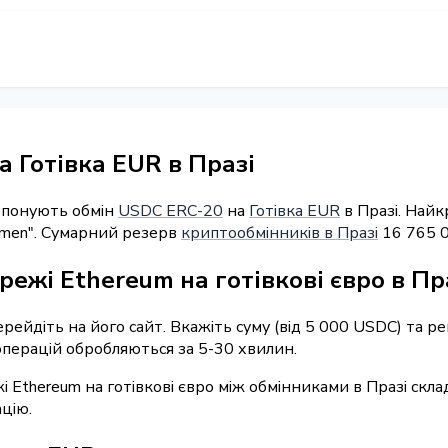
 Готівка EUR в Празі
ропонують обмін
USDC ERC-20
на
Готівка EUR
в Празі. Найк
bmen". Сумарний резерв
криптообмінників в Празі
16 765 
режі Ethereum на готівкові євро в Пр
перейдіть на його сайт. Вкажіть суму (від 5 000 USDC) та 
 операцій обробляються за 5-30 хвилин.
і Ethereum на готівкові євро між обмінниками в Празі скл
цію.