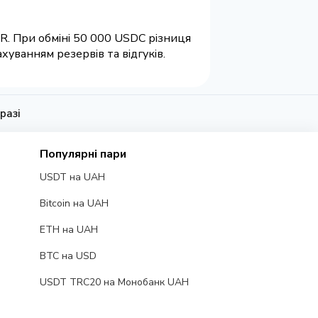
UR. При обміні 50 000 USDC різниця
уванням резервів та відгуків.
разі
Популярні пари
USDT на UAH
Bitcoin на UAH
ETH на UAH
BTC на USD
USDT TRC20 на Монобанк UAH