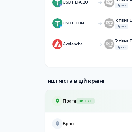
USDT ERC20
Прага
Готівка 
USDT TON
Прага
Готівка 
Avalanche
Прага
Інші міста в цій країні
Прага
ВИ ТУТ
Брно