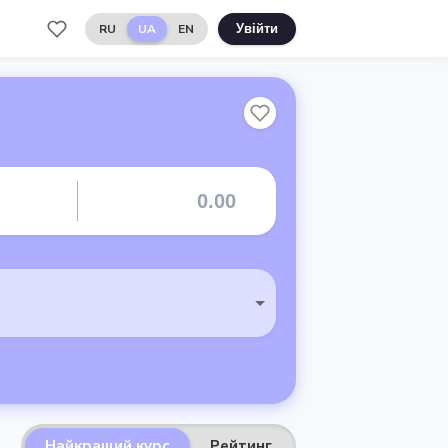
RU
UA
EN
Увійти
Найкращий курс
Рейтинг