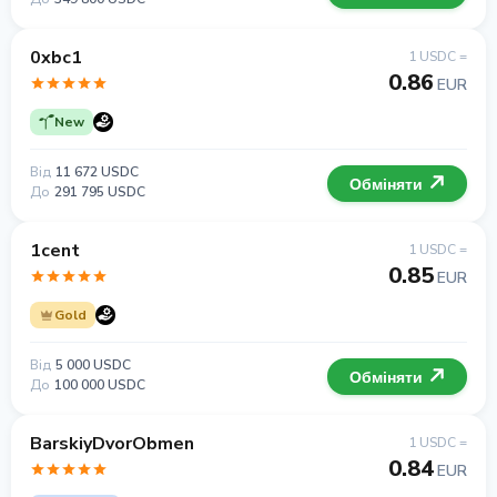
0xbc1
1 USDC =
0.86
EUR
New
Від
11 672 USDC
Обміняти
До
291 795 USDC
1cent
1 USDC =
0.85
EUR
Gold
Від
5 000 USDC
Обміняти
До
100 000 USDC
BarskiyDvorObmen
1 USDC =
0.84
EUR