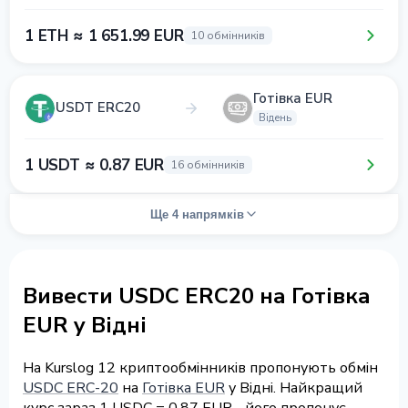
1 ETH ≈ 1 651.99 EUR
10 обмінників
Готівка EUR
USDT ERC20
Відень
1 USDT ≈ 0.87 EUR
16 обмінників
Ще 4 напрямків
Вивести USDC ERC20 на Готівка
EUR у Відні
На Kurslog 12 криптообмінників пропонують обмін
USDC ERC-20
на
Готівка EUR
у Відні. Найкращий
курс зараз 1 USDC = 0.87 EUR - його пропонує