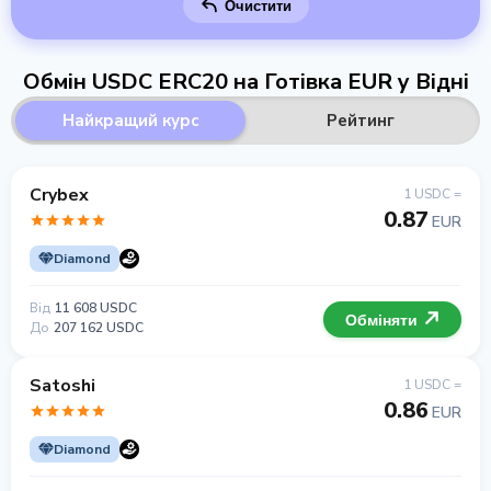
Очистити
Обмін USDC ERC20 на Готівка EUR у Відні
Найкращий курс
Рейтинг
Crybex
1 USDC =
0.87
EUR
Diamond
Від
11 608 USDC
Обміняти
До
207 162 USDC
Satoshi
1 USDC =
0.86
EUR
Diamond