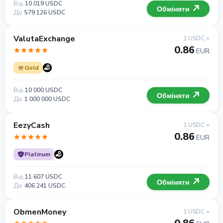
Від
10 019 USDC
Обміняти
До
579 126 USDC
ValutaExchange
1 USDC =
0.86
EUR
Gold
Від
10 000 USDC
Обміняти
До
1 000 000 USDC
EezyCash
1 USDC =
0.86
EUR
Platinum
Від
11 607 USDC
Обміняти
До
406 241 USDC
ObmenMoney
1 USDC =