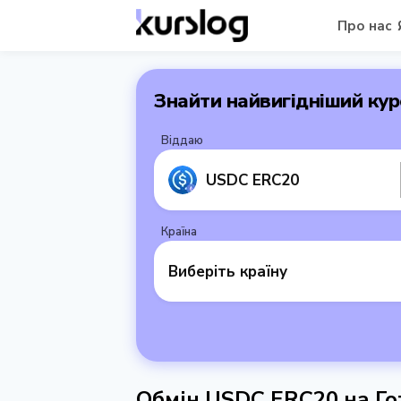
Про нас
Знайти найвигідніший кур
Віддаю
USDC ERC20
Країна
Виберіть країну
Обмін USDC ERC20 на Го