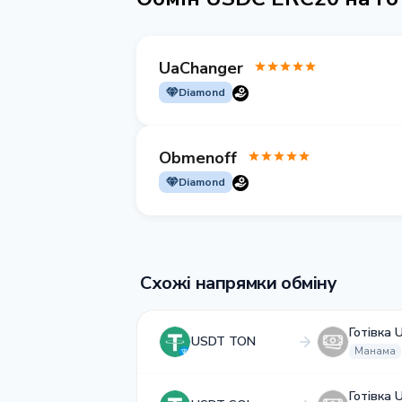
UaChanger
Diamond
Obmenoff
Diamond
Схожі напрямки обміну
Готівка 
USDT TON
Манама
Готівка 