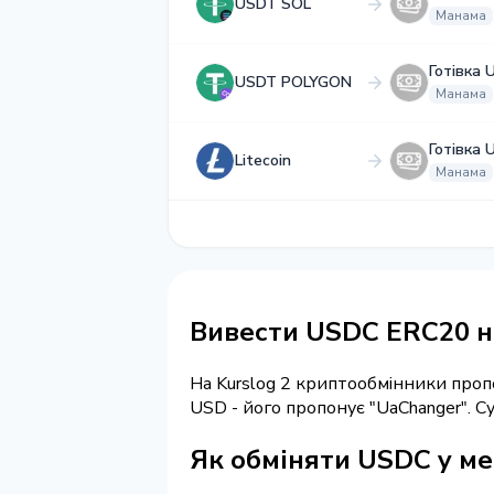
USDT SOL
Манама
Готівка 
USDT POLYGON
Манама
Готівка 
Litecoin
Манама
Вивести USDC ERC20 н
На Kurslog 2 криптообмінники про
USD - його пропонує "UaChanger". 
Як обміняти USDC у ме