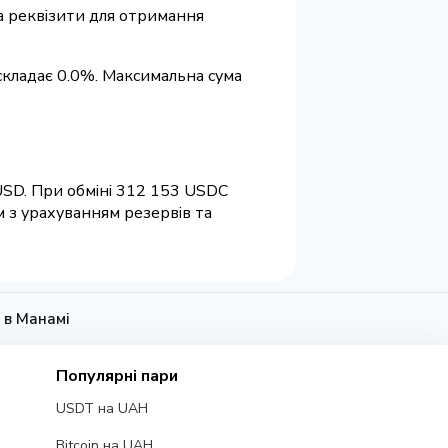
та реквізити для отримання
 складає 0.0%. Максимальна сума
 USD. При обміні 312 153 USDC
м з урахуванням резервів та
 в Манамі
Популярні пари
USDT на UAH
Bitcoin на UAH