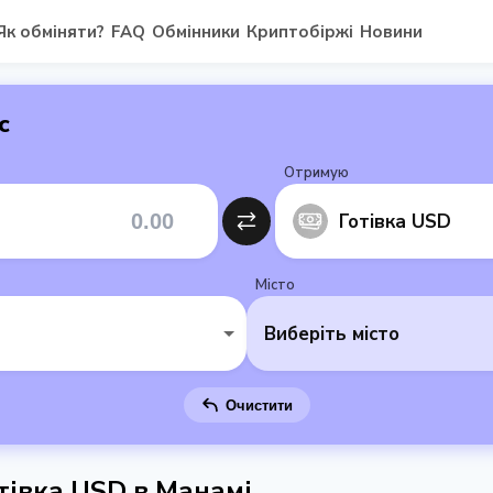
Як обміняти?
FAQ
Обмінники
Криптобіржі
Новини
с
Отримую
Готівка USD
Місто
Виберіть місто
Очистити
тівка USD в Манамі