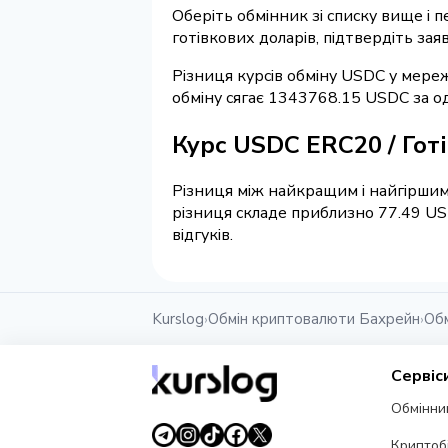
Оберіть обмінник зі списку вище і 
готівкових доларів, підтвердіть зая
Різниця курсів обміну USDC у мереж
обміну сягає 1343768.15 USDC за о
Курс USDC ERC20 / Гот
Різниця між найкращим і найгіршим
різниця складе приблизно 77.49 US
відгуків.
Kurslog
Обмін криптовалюти Бахрейн
Обм
›
›
Сервіс
Обмінни
Криптоб