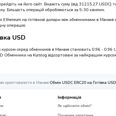
перейдіть на його сайт. Вкажіть суму (від 31215.27 USDC) 
вку. Більшість операцій обробляються за 5-30 хвилин.
і Ethereum на готівкові долари між обмінниками в Манамі
дну операцію.
івка USD
 курсом серед обмінників в Манамі становить 0.96 - 0.96
D. Обмінники на Kurslog відсортовані за найкращим курсо
ін криптовалюти в Манамі
Обмін USDC ERC20 на Готівка USD
›
и
Інформація
ки
Як здійснити обмін?
іржі
Поширені запитання