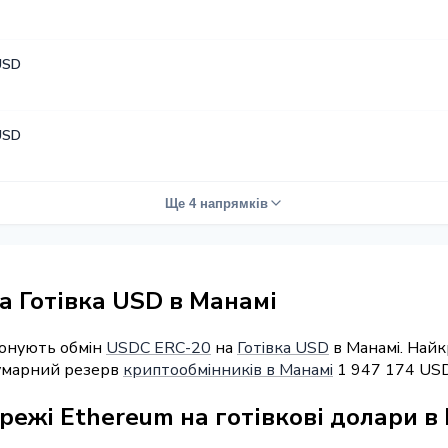
USD
USD
Ще 4 напрямків
а Готівка USD в Манамі
понують обмін
USDC ERC-20
на
Готівка USD
в Манамі. Найк
Сумарний резерв
криптообмінників в Манамі
1 947 174 USD
режі Ethereum на готівкові долари в