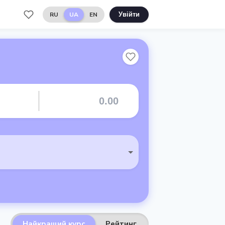
RU
UA
EN
Увійти
Найкращий курс
Рейтинг