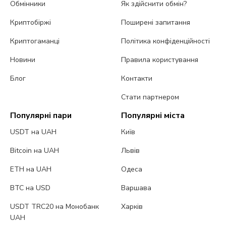
Обмінники
Як здійснити обмін?
Криптобіржі
Поширені запитання
Криптогаманці
Політика конфіденційності
Новини
Правила користування
Блог
Контакти
Стати партнером
Популярні пари
Популярні міста
USDT на UAH
Київ
Bitcoin на UAH
Львів
ETH на UAH
Одеса
BTC на USD
Варшава
USDT TRC20 на Монобанк
Харків
UAH