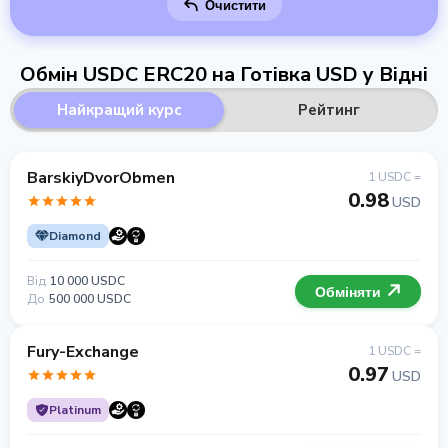
Очистити
Обмін USDC ERC20 на Готівка USD у Відні
Найкращий курс
Рейтинг
BarskiyDvorObmen
1 USDC =
0.98
USD
Diamond
Від
10 000 USDC
Обміняти
До
500 000 USDC
Fury-Exchange
1 USDC =
0.97
USD
Platinum