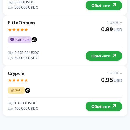
Від
5 000 USDC
Обміняти
До
100 000 USDC
EliteObmen
1 USDC =
0.99
USD
Platinum
Від
5 073.86 USDC
Обміняти
До
253 693 USDC
Crypcie
1 USDC =
0.95
USD
Gold
Від
10 000 USDC
Обміняти
До
400 000 USDC