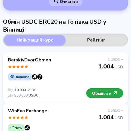
Очистити
Обмін USDC ERC20 на Готівка USD у
Вінниці
Найкращий курс
Рейтинг
BarskiyDvorObmen
1 USDC =
1.004
USD
Diamond
Від
10 000 USDC
Обміняти
До
500 000 USDC
WinExa Exchange
1 USDC =
1.004
USD
New