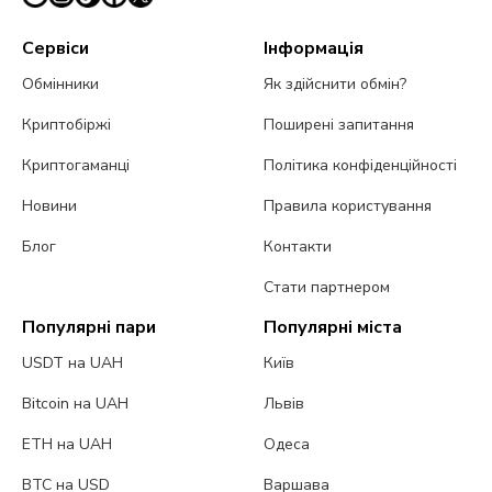
Сервіси
Інформація
Обмінники
Як здійснити обмін?
Криптобіржі
Поширені запитання
Криптогаманці
Політика конфіденційності
Новини
Правила користування
Блог
Контакти
Стати партнером
Популярні пари
Популярні міста
USDT на UAH
Київ
Bitcoin на UAH
Львів
ETH на UAH
Одеса
BTC на USD
Варшава