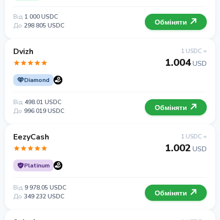
Від
1 000 USDC
Обміняти
До
298 805 USDC
Dvizh
1 USDC =
1.004
USD
Diamond
Від
498.01 USDC
Обміняти
До
996 019 USDC
EezyCash
1 USDC =
1.002
USD
Platinum
Від
9 978.05 USDC
Обміняти
До
349 232 USDC