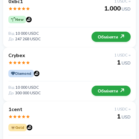
0xbc1
1 USDC =
1.000
USD
New
Від
10 000 USDC
Обміняти
До
247 268 USDC
Crybex
1 USDC =
1
USD
Diamond
Від
10 000 USDC
Обміняти
До
300 000 USDC
1cent
1 USDC =
1
USD
Gold