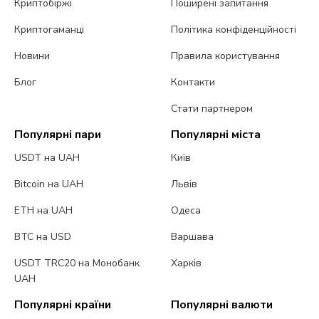
Криптобіржі
Поширені запитання
Криптогаманці
Політика конфіденційності
Новини
Правила користування
Блог
Контакти
Стати партнером
Популярні пари
Популярні міста
USDT на UAH
Київ
Bitcoin на UAH
Львів
ETH на UAH
Одеса
BTC на USD
Варшава
USDT TRC20 на Монобанк
Харків
UAH
Популярні країни
Популярні валюти