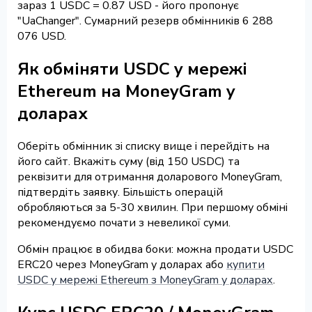
зараз 1 USDC = 0.87 USD - його пропонує
"UaChanger". Сумарний резерв обмінників 6 288
076 USD.
Як обміняти USDC у мережі
Ethereum на MoneyGram у
доларах
Оберіть обмінник зі списку вище і перейдіть на
його сайт. Вкажіть суму (від 150 USDC) та
реквізити для отримання доларового MoneyGram,
підтвердіть заявку. Більшість операцій
обробляються за 5-30 хвилин. При першому обміні
рекомендуємо почати з невеликої суми.
Обмін працює в обидва боки: можна продати USDC
ERC20 через MoneyGram у доларах або
купити
USDC у мережі Ethereum з MoneyGram у доларах
.