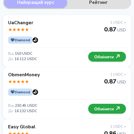
Найкращий курс
Рейтинг
UaChanger
1 USDC =
0.87
USD
Diamond
Від
150 USDC
Обміняти
До
16 112 USDC
ObmenMoney
1 USDC =
0.87
USD
Diamond
Від
230.45 USDC
Обміняти
До
16 132 USDC
Easy Global
1 USDC =
0.86