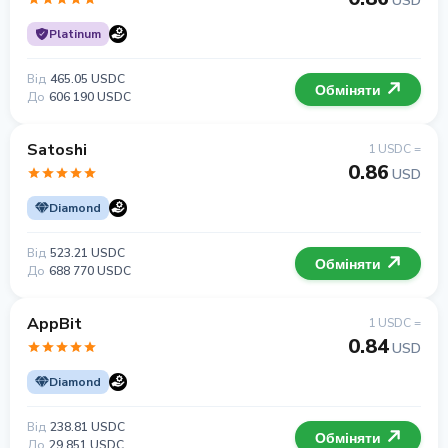
USD
Platinum
Від
465.05 USDC
Обміняти
До
606 190 USDC
Satoshi
1 USDC =
0.86
USD
Diamond
Від
523.21 USDC
Обміняти
До
688 770 USDC
AppBit
1 USDC =
0.84
USD
Diamond
Від
238.81 USDC
Обміняти
До
29 851 USDC