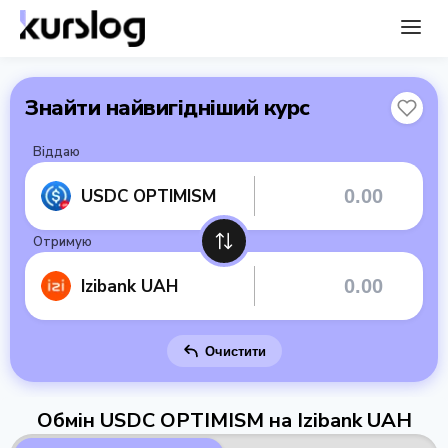
Знайти найвигідніший курс
Віддаю
USDC OPTIMISM
Отримую
Izibank UAH
Очистити
Обмін USDC OPTIMISM на Izibank UAH