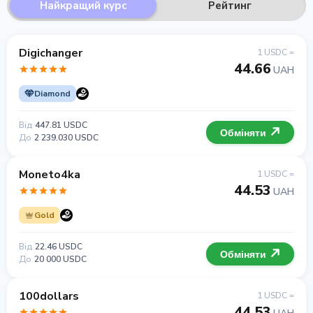
Найкращий курс
Рейтинг
Digichanger
1 USDC =
44.66
UAH
Diamond
Від
447.81 USDC
Обміняти
До
2 239.030 USDC
Moneto4ka
1 USDC =
44.53
UAH
Gold
Від
22.46 USDC
Обміняти
До
20 000 USDC
100dollars
1 USDC =
44.53