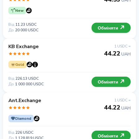
UAH
New
Від
11.23 USDC
Обміняти
До
20 000 USDC
KB Exchange
1 USDC =
44.22
UAH
Gold
Від
226.13 USDC
Обміняти
До
1 000 000 USDC
Ant.Exchange
1 USDC =
44.22
UAH
Diamond
Від
226 USDC
Обміняти
До
1 128 819 USDC