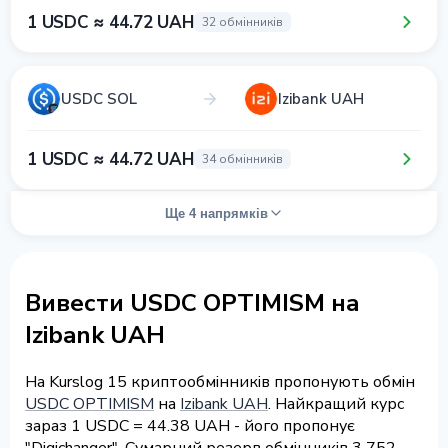
1 USDC ≈ 44.72 UAH
32 обмінників
USDC SOL
Izibank UAH
1 USDC ≈ 44.72 UAH
34 обмінників
Ще 4 напрямків
Вивести USDC OPTIMISM на
Izibank UAH
На Kurslog 15 криптообмінників пропонують обмін
USDC OPTIMISM
на
Izibank UAH
. Найкращий курс
зараз 1 USDC = 44.38 UAH - його пропонує
"Digichanger". Сумарний резерв обмінників 3 752