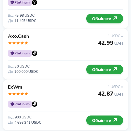
Platinum
Від
45.98 USDC
Обміняти
До
11 495 USDC
Axo.Cash
1 USDC =
42.99
UAH
Platinum
Від
50 USDC
Обміняти
До
100 000 USDC
ExWm
1 USDC =
42.87
UAH
Platinum
Від
900 USDC
Обміняти
До
4 686 341 USDC