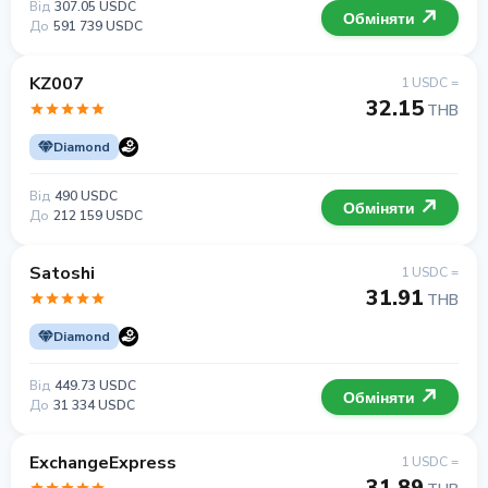
Від
307.05 USDC
Обміняти
До
591 739 USDC
KZ007
1 USDC =
32.15
THB
Diamond
Від
490 USDC
Обміняти
До
212 159 USDC
Satoshi
1 USDC =
31.91
THB
Diamond
Від
449.73 USDC
Обміняти
До
31 334 USDC
ExchangeExpress
1 USDC =
31.89