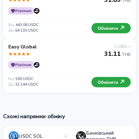
THB
Platinum
Від
443.08 USDC
Обміняти
До
64 133 USDC
Easy Global
1 USDC =
31.11
THB
Platinum
Від
500 USDC
Обміняти
До
32 144 USDC
Схожі напрямки обміну
Банківський
USDC SOL