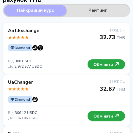
Найкращий курс
Рейтинг
Ant.Exchange
1 USDC =
32.73
THB
Diamond
Від
300 USDC
Обміняти
До
2 972 577 USDC
UaChanger
1 USDC =
32.67
THB
Diamond
Від
306.12 USDC
Обміняти
До
536 105 USDC