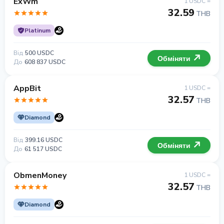
ExWm
1 USDC =
32.59
THB
Platinum
Від
500 USDC
Обміняти
До
608 837 USDC
AppBit
1 USDC =
32.57
THB
Diamond
Від
399.16 USDC
Обміняти
До
61 517 USDC
ObmenMoney
1 USDC =
32.57
THB
Diamond