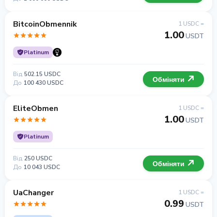
BitcoinObmennik
1 USDC =
1.00
USDT
Platinum
Від
502.15 USDC
Обміняти
До
100 430 USDC
EliteObmen
1 USDC =
1.00
USDT
Platinum
Від
250 USDC
Обміняти
До
10 043 USDC
UaChanger
1 USDC =
0.99
USDT