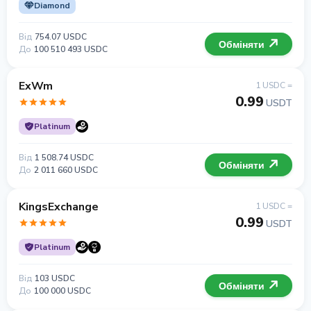
Diamond
Від
754.07 USDC
Обміняти
До
100 510 493 USDC
ExWm
1 USDC =
0.99
USDT
Platinum
Від
1 508.74 USDC
Обміняти
До
2 011 660 USDC
KingsExchange
1 USDC =
0.99
USDT
Platinum
Від
103 USDC
Обміняти
До
100 000 USDC