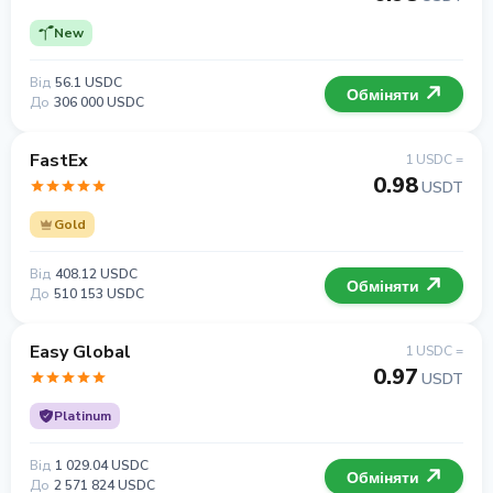
New
Від
56.1 USDC
Обміняти
До
306 000 USDC
FastEx
1 USDC =
0.98
USDT
Gold
Від
408.12 USDC
Обміняти
До
510 153 USDC
Easy Global
1 USDC =
0.97
USDT
Platinum
Від
1 029.04 USDC
Обміняти
До
2 571 824 USDC