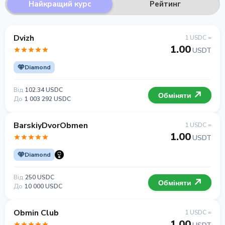
Найкращий курс
Рейтинг
Dvizh
1 USDC =
1.00
USDT
Diamond
Від
102.34 USDC
Обміняти
До
1 003 292 USDC
BarskiyDvorObmen
1 USDC =
1.00
USDT
Diamond
Від
250 USDC
Обміняти
До
10 000 USDC
Obmin Club
1 USDC =
1.00