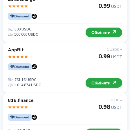
0.99
USDT
Diamond
Від
500 USDC
Обміняти
До
100 000 USDC
AppBit
1 USDC =
0.99
USDT
Diamond
Від
761.16 USDC
Обміняти
До
1 014 874 USDC
818.finance
1 USDC =
0.98
USDT
Diamond