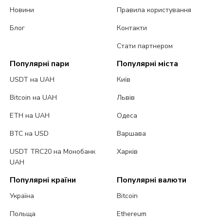
Новини
Правила користування
Блог
Контакти
Стати партнером
Популярні пари
Популярні міста
USDT на UAH
Київ
Bitcoin на UAH
Львів
ETH на UAH
Одеса
BTC на USD
Варшава
USDT TRC20 на Монобанк
Харків
UAH
Популярні країни
Популярні валюти
Україна
Bitcoin
Польща
Ethereum