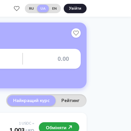
RU
UA
EN
Увійти
Найкращий курс
Рейтинг
1 USDC =
Обміняти
1.003
USD