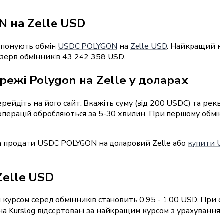
 на Zelle USD
ропонують обмін
USDC POLYGON
на
Zelle USD
. Найкращий к
езерв обмінників 43 242 358 USD.
режі Polygon на Zelle у доларах
перейдіть на його сайт. Вкажіть суму (від 200 USDC) та ре
ть операцій обробляються за 5-30 хвилин. При першому обм
а продати USDC POLYGON на доларовий Zelle або
купити U
Zelle USD
курсом серед обмінників становить 0.95 - 1.00 USD. При 
 Kurslog відсортовані за найкращим курсом з урахуванням 