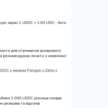
урс зараз 1 USDC = 1.00 USD - його
квізити для отримання доларового
іні рекомендуємо почати з невеликої
SDC у мережі Polygon з Zelle у
обміні 2 000 USDC різниця складе
резервів та відгуків.