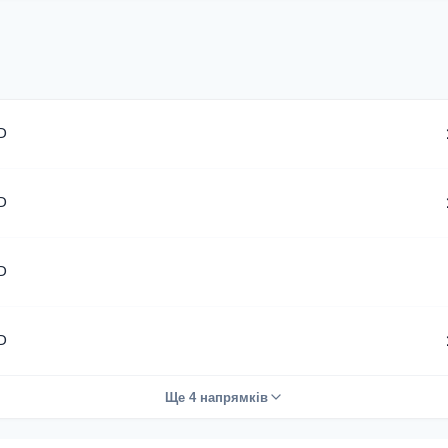
D
D
D
D
Ще 4 напрямків