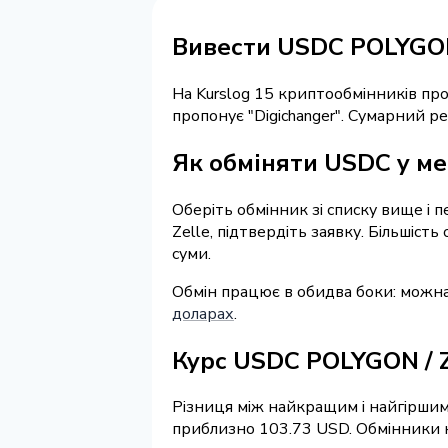
Вивести USDC POLYGON
На Kurslog 15 криптообмінників п
пропонує "Digichanger". Сумарний р
Як обміняти USDC у ме
Оберіть обмінник зі списку вище і 
Zelle, підтвердіть заявку. Більшіс
суми.
Обмін працює в обидва боки: можн
доларах
.
Курс USDC POLYGON / 
Різниця між найкращим і найгіршим 
приблизно 103.73 USD. Обмінники на