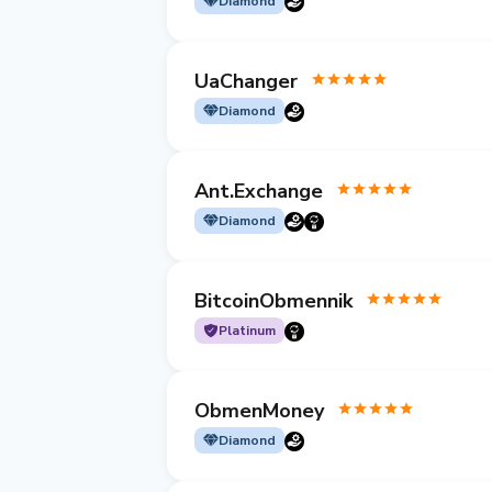
Diamond
UaChanger
Diamond
Ant.Exchange
Diamond
BitcoinObmennik
Platinum
ObmenMoney
Diamond