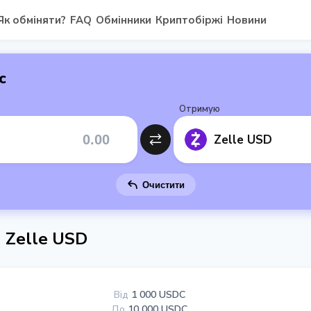
Як обміняти?
FAQ
Обмінники
Криптобіржі
Новини
с
Отримую
Zelle USD
Очистити
 Zelle USD
Від
1 000 USDC
До
10 000 USDC