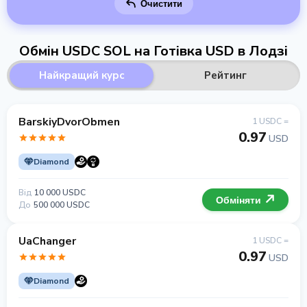
Очистити
Обмін USDC SOL на Готівка USD в Лодзі
Найкращий курс
Рейтинг
BarskiyDvorObmen
1 USDC =
0.97
USD
Diamond
Від
10 000 USDC
Обміняти
До
500 000 USDC
UaChanger
1 USDC =
0.97
USD
Diamond