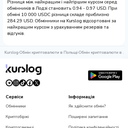
Різниця між найкращим і найгіршим курсом серед
обмінників в Лодзі становить 0.94 - 0.97 USD. При
обміні 10 000 USDC різниця складе приблизно
284.29 USD. Обмінники на Kurslog відсортовані за
найкращим курсом з урахуванням резервів та
відгуків.
Kurslog
›
Обмін криптовалюти в Польщі
›
Обмін криптовалюти в Ло
Сервіси
Інформація
Обмінники
Як здійснити обмін?
Криптобіржі
Поширені запитання
Криптогаманці
Політика конфіденційності