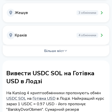
Жешув
3 обмінники
Краків
4 обмінники
Більше міст
Вивести USDC SOL на Готівка
USD в Лодзі
На Kurslog 4 криптообмінники пропонують обмін
USDC SOL
на
Готівка USD
в Лодзі. Найкращий курс
зараз 1 USDC = 0.97 USD - його пропонує
"BarskiyDvorObmen". Сумарний резерв