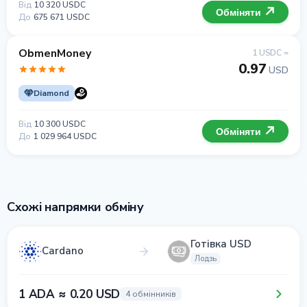
Від
10 320 USDC
Обміняти
До
675 671 USDC
ObmenMoney
1 USDC =
0.97
USD
Diamond
Від
10 300 USDC
Обміняти
До
1 029 964 USDC
Схожі напрямки обміну
Готівка USD
Cardano
Лодзь
1 ADA ≈ 0.20 USD
4 обмінників