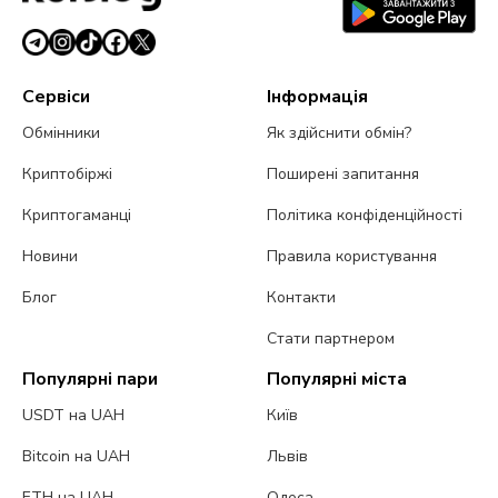
Сервіси
Інформація
Обмінники
Як здійснити обмін?
Криптобіржі
Поширені запитання
Криптогаманці
Політика конфіденційності
Новини
Правила користування
Блог
Контакти
Стати партнером
Популярні пари
Популярні міста
USDT на UAH
Київ
Bitcoin на UAH
Львів
ETH на UAH
Одеса