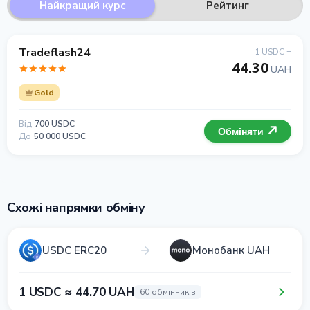
Найкращий курс
Рейтинг
Tradeflash24
1 USDC =
44.30
UAH
Gold
Від
700 USDC
Обміняти
До
50 000 USDC
Схожі напрямки обміну
USDC ERC20
Монобанк UAH
1 USDC ≈ 44.70 UAH
60 обмінників