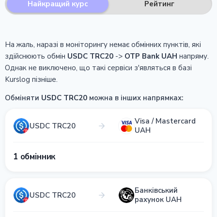
Найкращий курс
Рейтинг
На жаль, наразі в моніторингу немає обмінних пунктів, які
здійснюють обмін
USDC TRC20
->
OTP Bank UAH
напряму.
Однак не виключено, що такі сервіси з'являться в базі
Kurslog пізніше.
Обміняти
USDC TRC20
можна в інших напрямках:
Visa / Mastercard
USDC TRC20
UAH
1 обмінник
Банківський
USDC TRC20
рахунок UAH