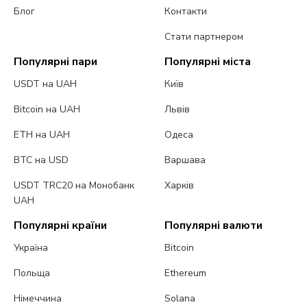
Блог
Контакти
Стати партнером
Популярні пари
Популярні міста
USDT на UAH
Київ
Bitcoin на UAH
Львів
ETH на UAH
Одеса
BTC на USD
Варшава
USDT TRC20 на Монобанк
Харків
UAH
Популярні країни
Популярні валюти
Україна
Bitcoin
Польща
Ethereum
Німеччина
Solana