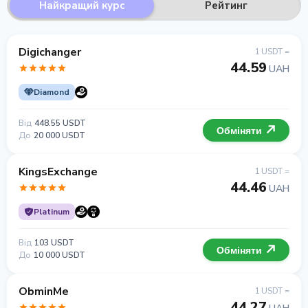
Найкращий курс
Рейтинг
Digichanger
1 USDT =
44.59
UAH
Diamond
Від
448.55 USDT
Обміняти
До
20 000 USDT
KingsExchange
1 USDT =
44.46
UAH
Platinum
Від
103 USDT
Обміняти
До
10 000 USDT
ObminMe
1 USDT =
44.27