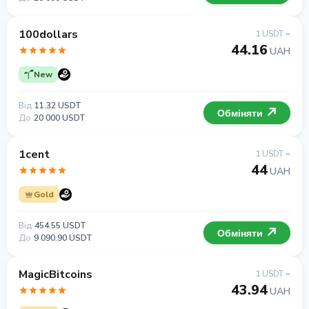
100dollars
1 USDT =
44.16
UAH
New
Від
11.32 USDT
Обміняти
До
20 000 USDT
1cent
1 USDT =
44
UAH
Gold
Від
454.55 USDT
Обміняти
До
9 090.90 USDT
MagicBitcoins
1 USDT =
43.94
UAH