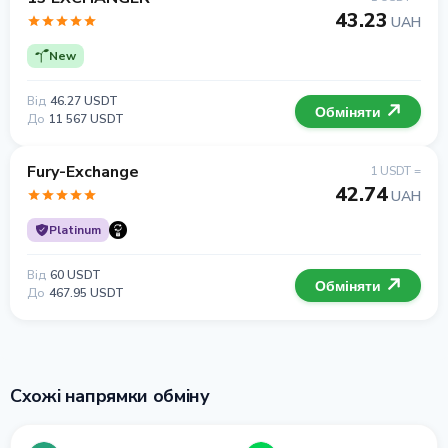
43.23
UAH
New
Від
46.27 USDT
Обміняти
До
11 567 USDT
Fury-Exchange
1 USDT =
42.74
UAH
Platinum
Від
60 USDT
Обміняти
До
467.95 USDT
Схожі напрямки обміну