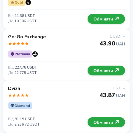
Gold
Від
11.38 USDT
Обміняти
До
10 506 USDT
Go-Go Exchange
1 USDT =
43.90
UAH
Platinum
Від
227.78 USDT
Обміняти
До
22 778 USDT
Dvizh
1 USDT =
43.87
UAH
Diamond
Від
91.19 USDT
Обміняти
До
2 256.72 USDT