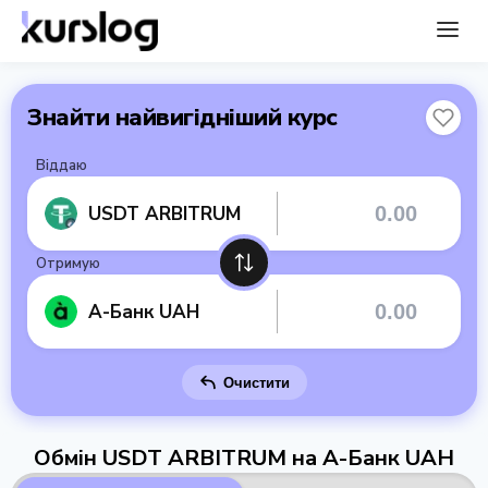
Знайти найвигідніший курс
Віддаю
USDT ARBITRUM
Отримую
А-Банк UAH
Очистити
Обмін USDT ARBITRUM на А-Банк UAH