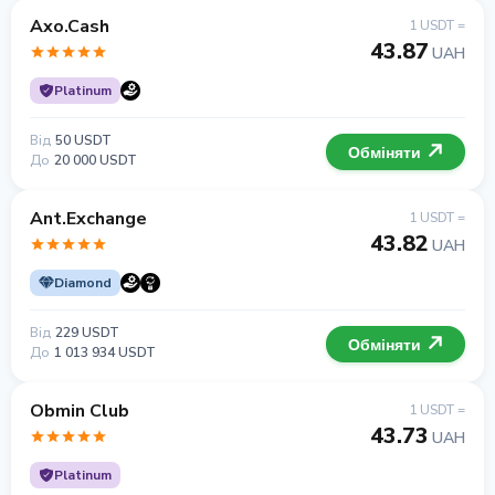
Axo.Cash
1 USDT =
43.87
UAH
Platinum
Від
50 USDT
Обміняти
До
20 000 USDT
Ant.Exchange
1 USDT =
43.82
UAH
Diamond
Від
229 USDT
Обміняти
До
1 013 934 USDT
Obmin Club
1 USDT =
43.73
UAH
Platinum