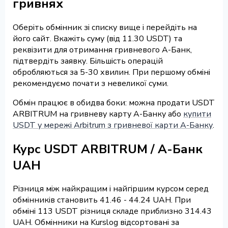
гривнях
Оберіть обмінник зі списку вище і перейдіть на
його сайт. Вкажіть суму (від 11.30 USDT) та
реквізити для отримання гривневого А-Банк,
підтвердіть заявку. Більшість операцій
обробляються за 5-30 хвилин. При першому обміні
рекомендуємо почати з невеликої суми.
Обмін працює в обидва боки: можна продати USDT
ARBITRUM на гривневу карту А-Банку або
купити
USDT у мережі Arbitrum з гривневої карти А-Банку
.
Курс USDT ARBITRUM / А-Банк
UAH
Різниця між найкращим і найгіршим курсом серед
обмінників становить 41.46 - 44.24 UAH. При
обміні 113 USDT різниця складе приблизно 314.43
UAH. Обмінники на Kurslog відсортовані за