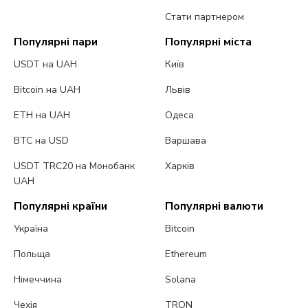
Стати партнером
Популярні пари
Популярні міста
USDT на UAH
Київ
Bitcoin на UAH
Львів
ETH на UAH
Одеса
BTC на USD
Варшава
USDT TRC20 на Монобанк
Харків
UAH
Популярні країни
Популярні валюти
Україна
Bitcoin
Польща
Ethereum
Німеччина
Solana
Чехія
TRON