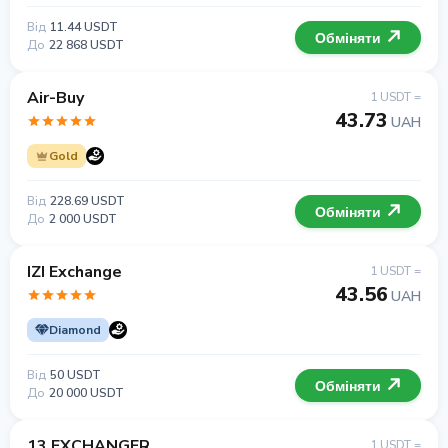
Від
11.44 USDT
Обміняти
До
22 868 USDT
Air-Buy
1 USDT =
43.73
UAH
Gold
Від
228.69 USDT
Обміняти
До
2 000 USDT
IZI Exchange
1 USDT =
43.56
UAH
Diamond
Від
50 USDT
Обміняти
До
20 000 USDT
13 EXCHANGER
1 USDT =