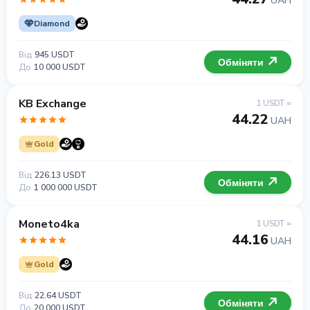
UAH
Diamond
Від
945 USDT
Обміняти
До
10 000 USDT
KB Exchange
1 USDT =
44.22
UAH
Gold
Від
226.13 USDT
Обміняти
До
1 000 000 USDT
Moneto4ka
1 USDT =
44.16
UAH
Gold
Від
22.64 USDT
Обміняти
До
20 000 USDT