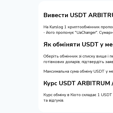
Вивести USDT ARBITRU
На Kurslog 1 криптообмінник пропо
- його пропонує "UaChanger". Сума
Як обміняти USDT у мер
Оберіть обмінник зі списку вище і 
готівкових доларів, підтвердіть зая
Максимальна сума обміну USDT у мер
Курс USDT ARBITRUM /
Курс обміну в Кіото складає 1 USDT
та відгуків.