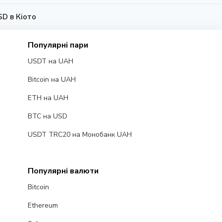
D в Кіото
Популярні пари
USDT на UAH
Bitcoin на UAH
ETH на UAH
BTC на USD
USDT TRC20 на Монобанк UAH
Популярні валюти
Bitcoin
Ethereum