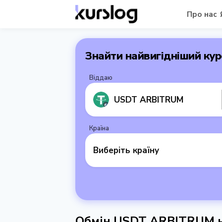
Про нас
Знайти найвигідніший кур
Віддаю
USDT ARBITRUM
Країна
Виберіть країну
Обмін USDT ARBITRUM на