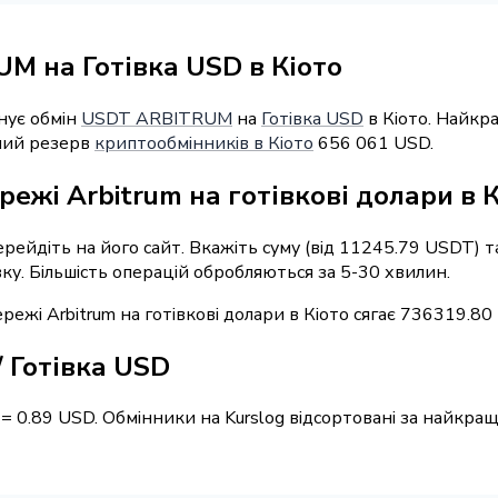
M на Готівка USD в Кіото
нує обмін
USDT ARBITRUM
на
Готівка USD
в Кіото. Найкр
рний резерв
криптообмінників в Кіото
656 061 USD.
ежі Arbitrum на готівкові долари в 
перейдіть на його сайт. Вкажіть суму (від 11245.79 USDT) 
вку. Більшість операцій обробляються за 5-30 хвилин.
ежі Arbitrum на готівкові долари в Кіото сягає 736319.80
 Готівка USD
 = 0.89 USD. Обмінники на Kurslog відсортовані за найкр