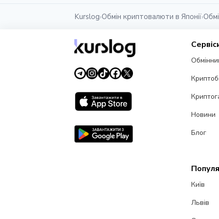
Kurslog
Обмін криптовалюти в Японії
Обмі
›
›
Сервіс
Обмінни
Криптоб
Криптог
Новини
Блог
Популя
Київ
Львів