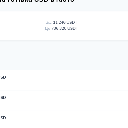
Від
11 246 USDT
До
736 320 USDT
USD
USD
USD