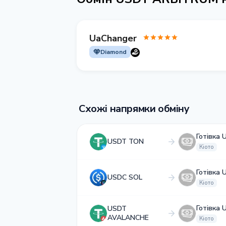
UaChanger
Diamond
Схожі напрямки обміну
Готівка 
USDT TON
Кіото
Готівка 
USDC SOL
Кіото
Готівка 
USDT
AVALANCHE
Кіото