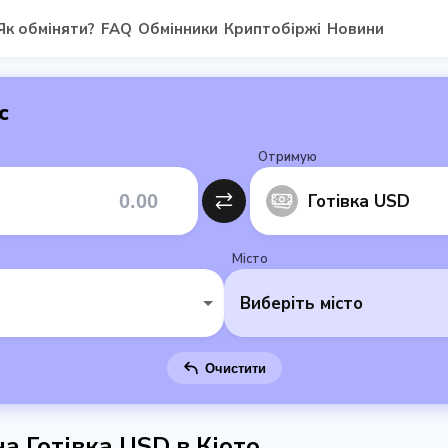
Як обміняти?
FAQ
Обмінники
Криптобіржі
Новини
с
Отримую
Готівка USD
Місто
Виберіть місто
Очистити
 Готівка USD в Кіото