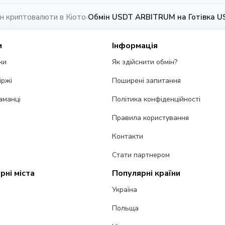
н криптовалюти в Кіото
Обмін USDT ARBITRUM на Готівка US
›
и
Інформація
ки
Як здійснити обмін?
іржі
Поширені запитання
аманці
Політика конфіденційності
Правила користування
Контакти
Стати партнером
рні міста
Популярні країни
Україна
Польща