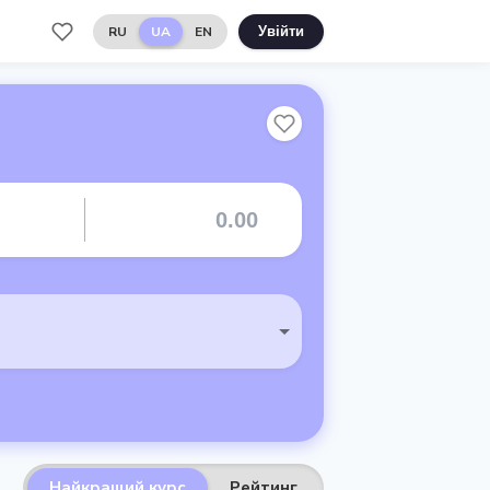
RU
UA
EN
Увійти
Найкращий курс
Рейтинг