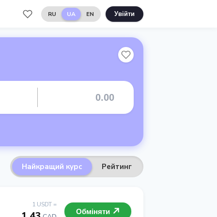
RU
UA
EN
Увійти
Найкращий курс
Рейтинг
1 USDT =
Обміняти
1.43
CAD