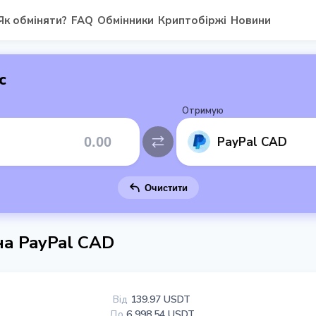
Як обміняти?
FAQ
Обмінники
Криптобіржі
Новини
с
Отримую
PayPal CAD
Очистити
а PayPal CAD
Від
139.97 USDT
До
6 998.54 USDT