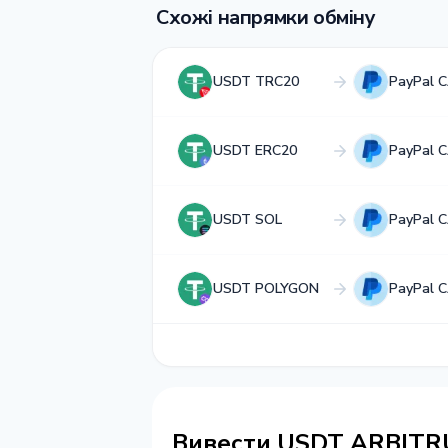
Схожі напрямки обміну
USDT TRC20
PayPal 
USDT ERC20
PayPal 
USDT SOL
PayPal 
USDT POLYGON
PayPal 
Вивести USDT ARBITR