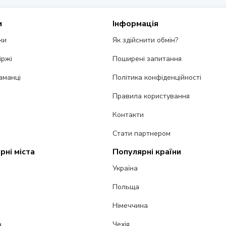
и
Інформація
ки
Як здійснити обмін?
іржі
Поширені запитання
аманці
Політика конфіденційності
Правила користування
Контакти
Стати партнером
рні міста
Популярні країни
Україна
Польща
Німеччина
а
Чехія