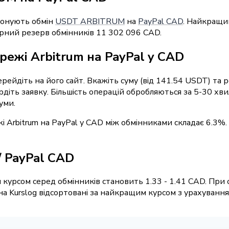
понують обмін
USDT ARBITRUM
на
PayPal CAD
. Найкращи
арний резерв обмінників 11 302 096 CAD.
режі Arbitrum на PayPal у CAD
перейдіть на його сайт. Вкажіть суму (від 141.54 USDT) та
діть заявку. Більшість операцій обробляються за 5-30 хв
уми.
і Arbitrum на PayPal у CAD між обмінниками складає 6.3%.
 PayPal CAD
курсом серед обмінників становить 1.33 - 1.41 CAD. При 
 Kurslog відсортовані за найкращим курсом з урахуванням 