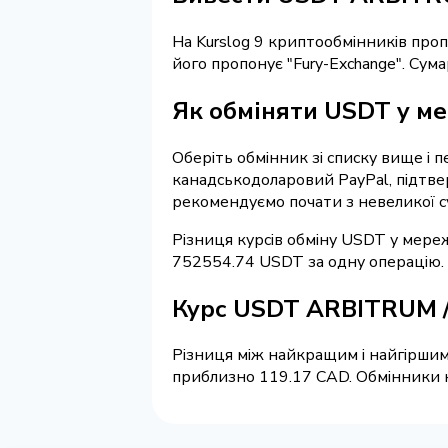
На Kurslog 9 криптообмінників про
його пропонує "Fury-Exchange". Сум
Як обміняти USDT у ме
Оберіть обмінник зі списку вище і 
канадськодоларовий PayPal, підтвер
рекомендуємо почати з невеликої с
Різниця курсів обміну USDT у мереж
752554.74 USDT за одну операцію.
Курс USDT ARBITRUM /
Різниця між найкращим і найгіршим 
приблизно 119.17 CAD. Обмінники на