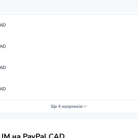
CAD
CAD
CAD
CAD
Ще 4 напрямків
UM на PayPal CAD