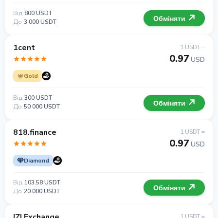
Від
800 USDT
Обміняти
До
3 000 USDT
1cent
1 USDT =
0.97
USD
Gold
Від
300 USDT
Обміняти
До
50 000 USDT
818.finance
1 USDT =
0.97
USD
Diamond
Від
103.58 USDT
Обміняти
До
20 000 USDT
IZI Exchange
1 USDT =