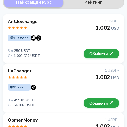
Найкращий курс
Рейтинг
Ant.Exchange
1 USDT =
1.002
USD
Diamond
Від
250 USDT
Обміняти
До
1 003 657 USDT
UaChanger
1 USDT =
1.002
USD
Diamond
Від
499.01 USDT
Обміняти
До
56 887 USDT
ObmenMoney
1 USDT =
1.002