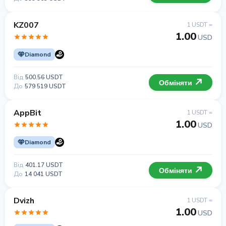
KZ007
1 USDT =
1.00
USD
Diamond
Від
500.56 USDT
Обміняти
До
579 519 USDT
AppBit
1 USDT =
1.00
USD
Diamond
Від
401.17 USDT
Обміняти
До
14 041 USDT
Dvizh
1 USDT =
1.00
USD