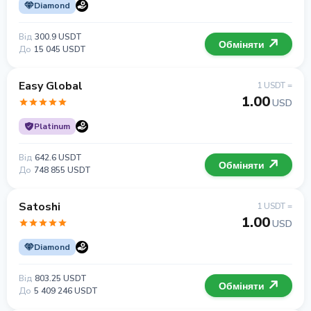
Diamond
Від
300.9 USDT
Обміняти
До
15 045 USDT
Easy Global
1 USDT =
1.00
USD
Platinum
Від
642.6 USDT
Обміняти
До
748 855 USDT
Satoshi
1 USDT =
1.00
USD
Diamond
Від
803.25 USDT
Обміняти
До
5 409 246 USDT