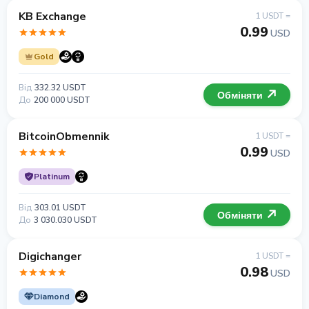
KB Exchange
1 USDT =
0.99
USD
Gold
Від
332.32 USDT
Обміняти
До
200 000 USDT
BitcoinObmennik
1 USDT =
0.99
USD
Platinum
Від
303.01 USDT
Обміняти
До
3 030.030 USDT
Digichanger
1 USDT =
0.98
USD
Diamond