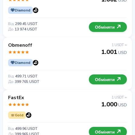
USD
Diamond
Від
299.45 USDT
Обміняти
До
13 974 USDT
Obmenoff
1 USDT =
1.001
USD
Diamond
Від
499.71 USDT
Обміняти
До
399 765 USDT
FastEx
1 USDT =
1.000
USD
Gold
Від
499.96 USDT
Обміняти
До
399 965 USDT