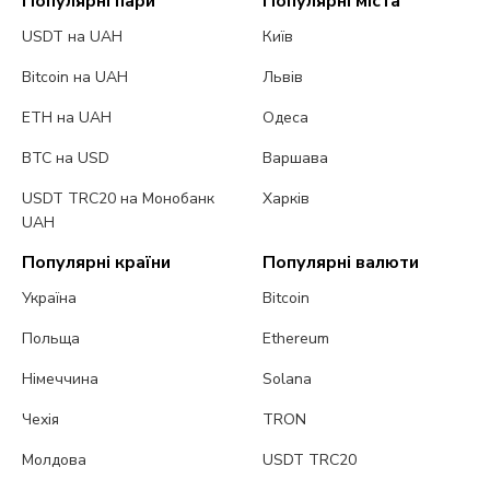
Популярні пари
Популярні міста
USDT на UAH
Київ
Bitcoin на UAH
Львів
ETH на UAH
Одеса
BTC на USD
Варшава
USDT TRC20 на Монобанк
Харків
UAH
Популярні країни
Популярні валюти
Україна
Bitcoin
Польща
Ethereum
Німеччина
Solana
Чехія
TRON
Молдова
USDT TRC20