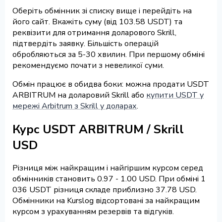
Оберіть обмінник зі списку вище і перейдіть на
його сайт. Вкажіть суму (від 103.58 USDT) та
реквізити для отримання доларового Skrill,
підтвердіть заявку. Більшість операцій
обробляються за 5-30 хвилин. При першому обміні
рекомендуємо почати з невеликої суми.
Обмін працює в обидва боки: можна продати USDT
ARBITRUM на доларовий Skrill або
купити USDT у
мережі Arbitrum з Skrill у доларах
.
Курс USDT ARBITRUM / Skrill
USD
Різниця між найкращим і найгіршим курсом серед
обмінників становить 0.97 - 1.00 USD. При обміні 1
036 USDT різниця складе приблизно 37.78 USD.
Обмінники на Kurslog відсортовані за найкращим
курсом з урахуванням резервів та відгуків.