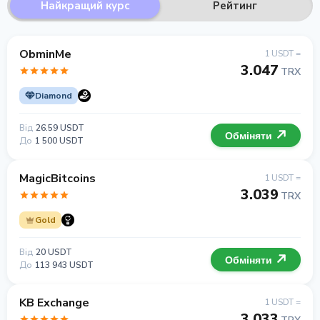
Найкращий курс
Рейтинг
ObminMe
1 USDT =
3.047
TRX
Diamond
Від
26.59 USDT
Обміняти
До
1 500 USDT
MagicBitcoins
1 USDT =
3.039
TRX
Gold
Від
20 USDT
Обміняти
До
113 943 USDT
KB Exchange
1 USDT =
3.033