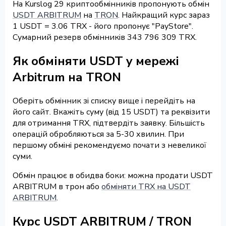
На Kurslog 29 криптообмінників пропонують обмін
USDT ARBITRUM
на
TRON
. Найкращий курс зараз
1 USDT = 3.06 TRX - його пропонує "PayStore".
Сумарний резерв обмінників 343 796 309 TRX.
Як обміняти USDT у мережі
Arbitrum на TRON
Оберіть обмінник зі списку вище і перейдіть на
його сайт. Вкажіть суму (від 15 USDT) та реквізити
для отримання TRX, підтвердіть заявку. Більшість
операцій обробляються за 5-30 хвилин. При
першому обміні рекомендуємо почати з невеликої
суми.
Обмін працює в обидва боки: можна продати USDT
ARBITRUM в трон або
обміняти TRX на USDT
ARBITRUM
.
Курс USDT ARBITRUM / TRON