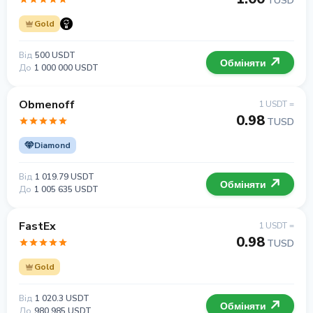
TUSD
Gold
Від
500 USDT
Обміняти
До
1 000 000 USDT
Obmenoff
1 USDT =
0.98
TUSD
Diamond
Від
1 019.79 USDT
Обміняти
До
1 005 635 USDT
FastEx
1 USDT =
0.98
TUSD
Gold
Від
1 020.3 USDT
Обміняти
До
980 985 USDT