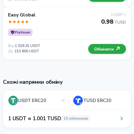
Easy Global
1 USDT =
0.98
TUSD
Platinum
Від
1 029.25 USDT
Обміняти
До
153 800 USDT
Схожі напрямки обміну
USDT ERC20
TUSD ERC20
1 USDT ≈ 1.001 TUSD
10 обмінників