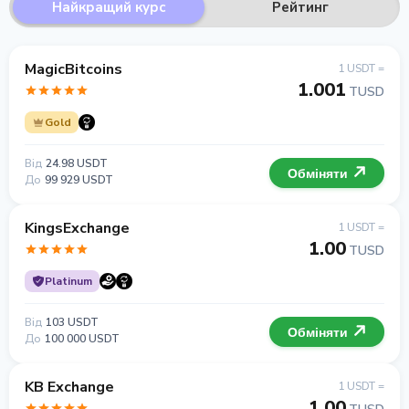
Найкращий курс
Рейтинг
MagicBitcoins
1 USDT =
1.001
TUSD
Gold
Від
24.98 USDT
Обміняти
До
99 929 USDT
KingsExchange
1 USDT =
1.00
TUSD
Platinum
Від
103 USDT
Обміняти
До
100 000 USDT
KB Exchange
1 USDT =
1.00