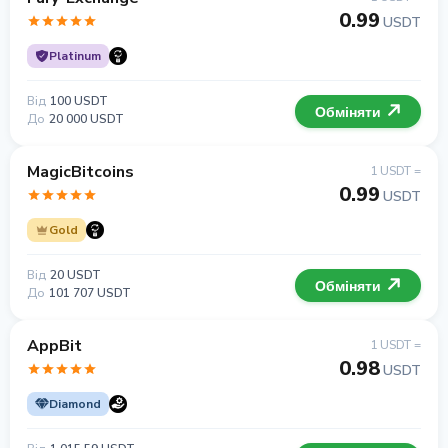
0.99
USDT
Platinum
Від
100 USDT
Обміняти
До
20 000 USDT
MagicBitcoins
1 USDT =
0.99
USDT
Gold
Від
20 USDT
Обміняти
До
101 707 USDT
AppBit
1 USDT =
0.98
USDT
Diamond