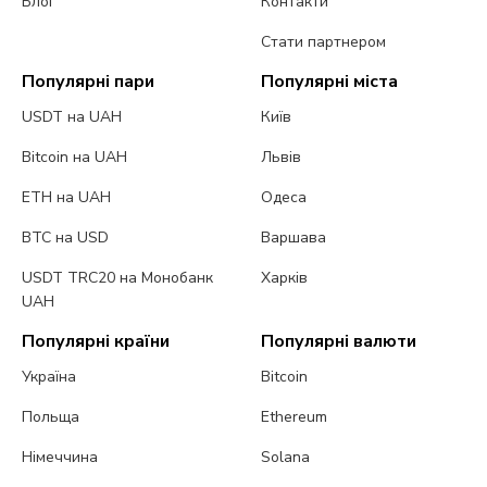
Блог
Контакти
Стати партнером
Популярні пари
Популярні міста
USDT на UAH
Київ
Bitcoin на UAH
Львів
ETH на UAH
Одеса
BTC на USD
Варшава
USDT TRC20 на Монобанк
Харків
UAH
Популярні країни
Популярні валюти
Україна
Bitcoin
Польща
Ethereum
Німеччина
Solana