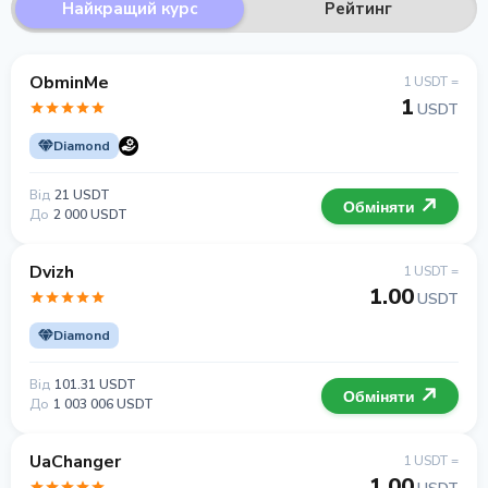
Найкращий курс
Рейтинг
ObminMe
1 USDT =
1
USDT
Diamond
Від
21 USDT
Обміняти
До
2 000 USDT
Dvizh
1 USDT =
1.00
USDT
Diamond
Від
101.31 USDT
Обміняти
До
1 003 006 USDT
UaChanger
1 USDT =
1.00