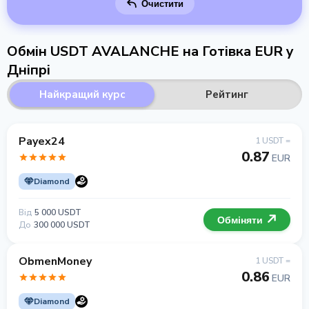
Очистити
Обмін USDT AVALANCHE на Готівка EUR у
Дніпрі
Найкращий курс
Рейтинг
Payex24
1 USDT =
0.87
EUR
Diamond
Від
5 000 USDT
Обміняти
До
300 000 USDT
ObmenMoney
1 USDT =
0.86
EUR
Diamond