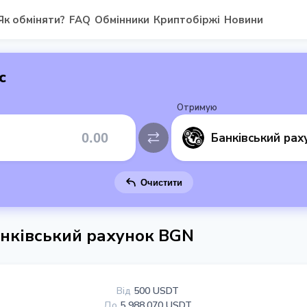
Як обміняти?
FAQ
Обмінники
Криптобіржі
Новини
с
Отримую
Очистити
анківський рахунок BGN
Від
500 USDT
До
5 988.070 USDT