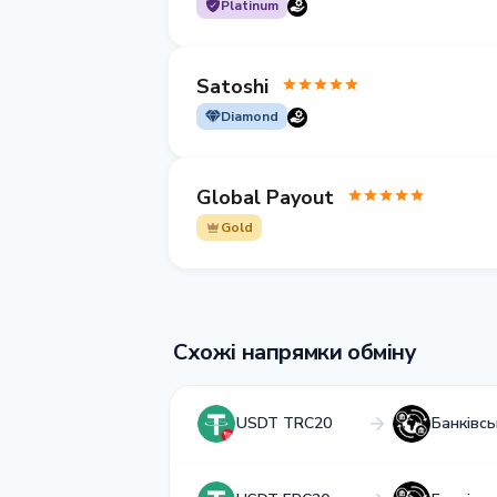
Platinum
Satoshi
Diamond
Global Payout
Gold
Схожі напрямки обміну
USDT TRC20
Банківс