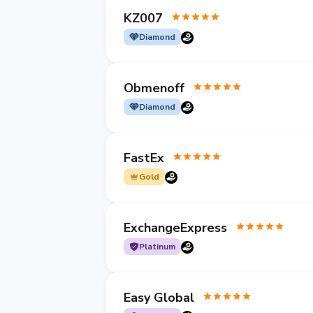
KZ007
Diamond
Obmenoff
Diamond
FastEx
Gold
ExchangeExpress
Platinum
Easy Global