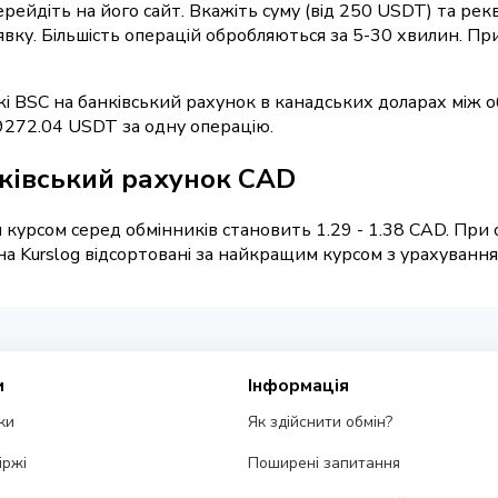
перейдіть на його сайт. Вкажіть суму (від 250 USDT) та ре
явку. Більшість операцій обробляються за 5-30 хвилин. П
жі BSC на банківський рахунок в канадських доларах між 
9272.04 USDT за одну операцію.
нківський рахунок CAD
курсом серед обмінників становить 1.29 - 1.38 CAD. При 
 Kurslog відсортовані за найкращим курсом з урахуванням 
и
Інформація
ки
Як здійснити обмін?
іржі
Поширені запитання