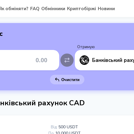
Як обміняти?
FAQ
Обмінники
Криптобіржі
Новини
с
Отримую
Очистити
анківський рахунок CAD
Від
500 USDT
До
10 000 USDT