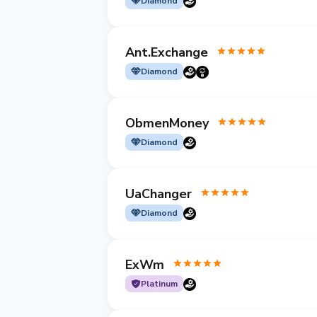
Diamond
Ant.Exchange
Diamond
ObmenMoney
Diamond
UaChanger
Diamond
ExWm
Platinum