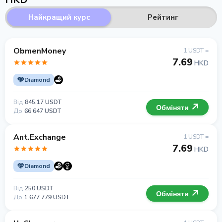
Найкращий курс
Рейтинг
ObmenMoney
1 USDT =
7.69
HKD
Diamond
Від
845.17 USDT
Обміняти
До
66 647 USDT
Ant.Exchange
1 USDT =
7.69
HKD
Diamond
Від
250 USDT
Обміняти
До
1 677 779 USDT