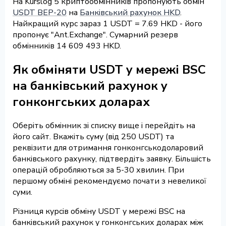
На Kurslog 5 криптообмінників пропонують обмін
USDT BEP-20
на
Банківський рахунок HKD
.
Найкращий курс зараз 1 USDT = 7.69 HKD - його
пропонує "Ant.Exchange". Сумарний резерв
обмінників 14 609 493 HKD.
Як обміняти USDT у мережі BSC
на банківський рахунок у
гонконгських доларах
Оберіть обмінник зі списку вище і перейдіть на
його сайт. Вкажіть суму (від 250 USDT) та
реквізити для отримання гонконгськодоларовий
банківського рахунку, підтвердіть заявку. Більшість
операцій обробляються за 5-30 хвилин. При
першому обміні рекомендуємо почати з невеликої
суми.
Різниця курсів обміну USDT у мережі BSC на
банківський рахунок у гонконгських доларах між