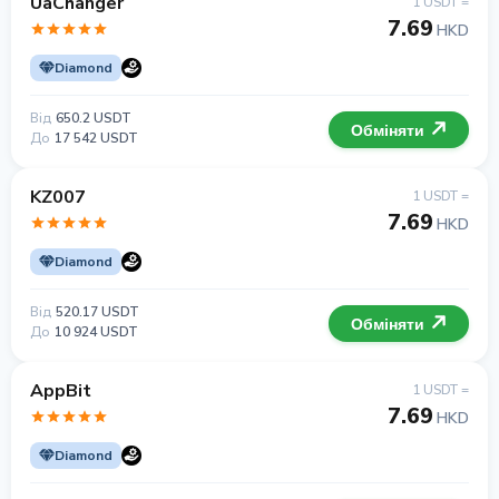
UaChanger
1 USDT =
7.69
HKD
Diamond
Від
650.2 USDT
Обміняти
До
17 542 USDT
KZ007
1 USDT =
7.69
HKD
Diamond
Від
520.17 USDT
Обміняти
До
10 924 USDT
AppBit
1 USDT =
7.69
HKD
Diamond