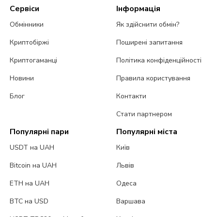
Сервіси
Інформація
Обмінники
Як здійснити обмін?
Криптобіржі
Поширені запитання
Криптогаманці
Політика конфіденційності
Новини
Правила користування
Блог
Контакти
Стати партнером
Популярні пари
Популярні міста
USDT на UAH
Київ
Bitcoin на UAH
Львів
ETH на UAH
Одеса
BTC на USD
Варшава