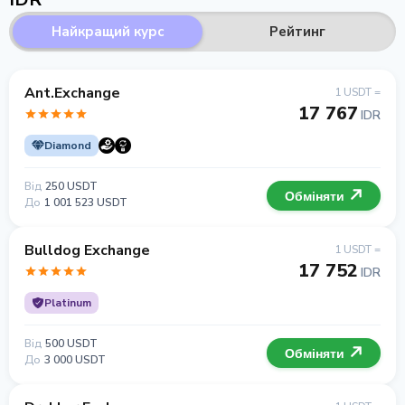
Найкращий курс
Рейтинг
Ant.Exchange
1 USDT =
17 767
IDR
Diamond
Від
250 USDT
Обміняти
До
1 001 523 USDT
Bulldog Exchange
1 USDT =
17 752
IDR
Platinum
Від
500 USDT
Обміняти
До
3 000 USDT