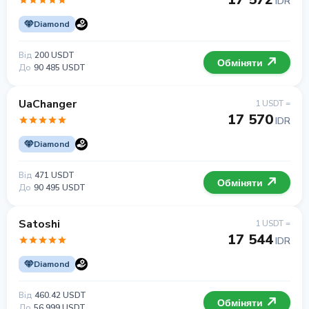
IDR
Diamond
Від
200 USDT
Обміняти
До
90 485 USDT
UaChanger
1 USDT =
17 570
IDR
Diamond
Від
471 USDT
Обміняти
До
90 495 USDT
Satoshi
1 USDT =
17 544
IDR
Diamond
Від
460.42 USDT
Обміняти
До
56 999 USDT