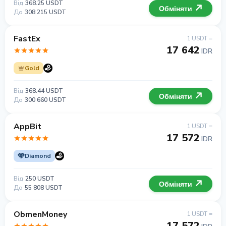
Від
368.25 USDT
Обміняти
До
308 215 USDT
FastEx
1 USDT =
17 642
IDR
Gold
Від
368.44 USDT
Обміняти
До
300 660 USDT
AppBit
1 USDT =
17 572
IDR
Diamond
Від
250 USDT
Обміняти
До
55 808 USDT
ObmenMoney
1 USDT =
17 572