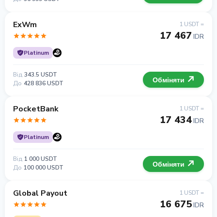
ExWm
1 USDT =
17 467
IDR
Platinum
Від
343.5 USDT
Обміняти
До
428 836 USDT
PocketBank
1 USDT =
17 434
IDR
Platinum
Від
1 000 USDT
Обміняти
До
100 000 USDT
Global Payout
1 USDT =
16 675
IDR