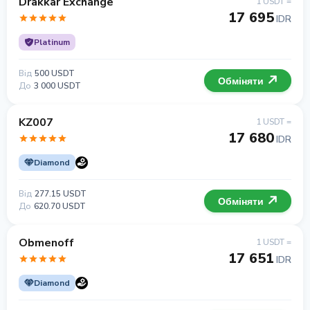
Drakkar Exchange
1 USDT =
17 695
IDR
Platinum
Від
500 USDT
Обміняти
До
3 000 USDT
KZ007
1 USDT =
17 680
IDR
Diamond
Від
277.15 USDT
Обміняти
До
620.70 USDT
Obmenoff
1 USDT =
17 651
IDR
Diamond