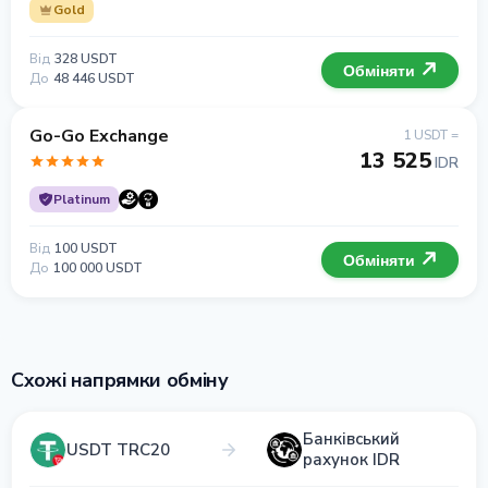
Gold
Від
328 USDT
Обміняти
До
48 446 USDT
Go-Go Exchange
1 USDT =
13 525
IDR
Platinum
Від
100 USDT
Обміняти
До
100 000 USDT
Схожі напрямки обміну
Банківський
USDT TRC20
рахунок IDR