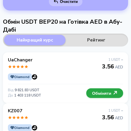
Очистити
Обмін USDT BEP20 на Готівка AED в Абу-
Дабі
Найкращий курс
Рейтинг
UaChanger
1 USDT =
3.56
AED
Diamond
Від
9 821.83 USDT
Обміняти
До
1 403 118 USDT
KZ007
1 USDT =
3.56
AED
Diamond