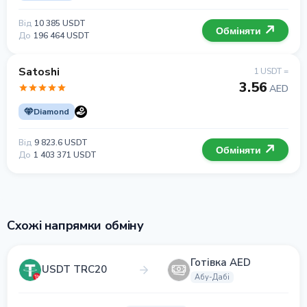
Від
10 385 USDT
Обміняти
До
196 464 USDT
Satoshi
1 USDT =
3.56
AED
Diamond
Від
9 823.6 USDT
Обміняти
До
1 403 371 USDT
Схожі напрямки обміну
Готівка AED
USDT TRC20
Абу-Дабі