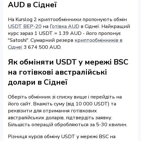
AUD в Сіднеї
На Kurslog 2 криптообмінники пропонують обмін
USDT BEP-20
на
Готівка AUD
в Сіднеї. Найкращий
курс зараз 1 USDT = 1.39 AUD - його пропонує
"Satoshi". Сумарний резерв
криптообмінників в
Сіднеї
3 674 500 AUD.
Як обміняти USDT у мережі BSC
на готівкові австралійські
долари в Сіднеї
Оберіть обмінник зі списку вище і перейдіть на
його сайт. Вкажіть суму (від 10 000 USDT) та
реквізити для отримання готівкових
австралійських доларів, підтвердіть заявку.
Більшість операцій обробляються за 5-30 хвилин.
Різниця курсів обміну USDT у мережі BSC на