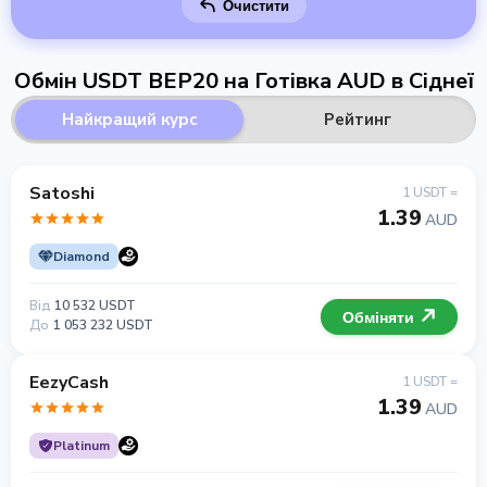
Очистити
Обмін USDT BEP20 на Готівка AUD в Сіднеї
Найкращий курс
Рейтинг
Satoshi
1 USDT =
1.39
AUD
Diamond
Від
10 532 USDT
Обміняти
До
1 053 232 USDT
EezyCash
1 USDT =
1.39
AUD
Platinum