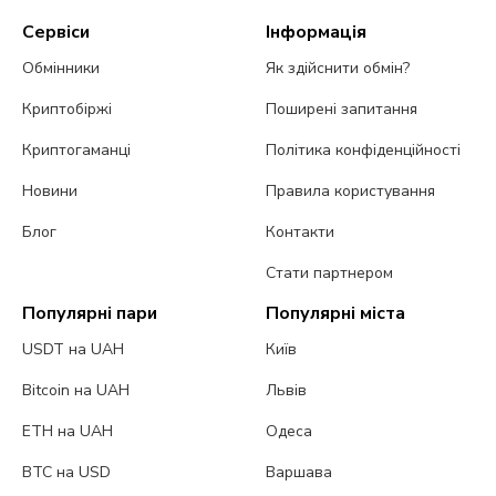
Сервіси
Інформація
Обмінники
Як здійснити обмін?
Криптобіржі
Поширені запитання
Криптогаманці
Політика конфіденційності
Новини
Правила користування
Блог
Контакти
Стати партнером
Популярні пари
Популярні міста
USDT на UAH
Київ
Bitcoin на UAH
Львів
ETH на UAH
Одеса
BTC на USD
Варшава