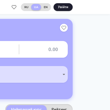
RU
UA
EN
Увійти
Найкращий курс
Рейтинг