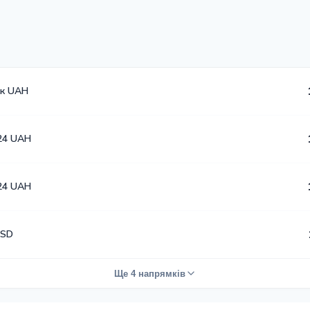
к UAH
24 UAH
24 UAH
USD
Ще 4 напрямків