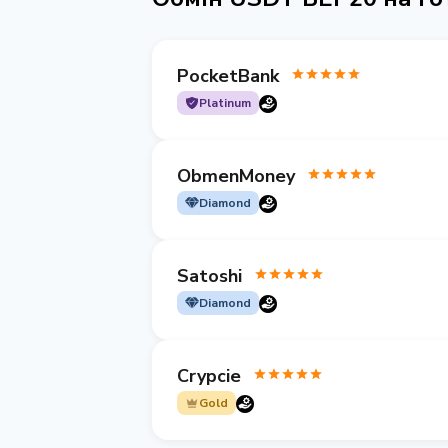
PocketBank
Platinum
ObmenMoney
Diamond
Satoshi
Diamond
Crypcie
Gold