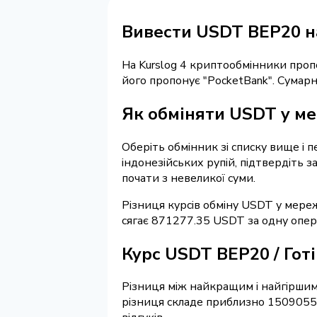
Вивести USDT BEP20 на
На Kurslog 4 криптообмінники про
його пропонує "PocketBank". Сумар
Як обміняти USDT у мер
Оберіть обмінник зі списку вище і 
індонезійських рупій, підтвердіть 
почати з невеликої суми.
Різниця курсів обміну USDT у мереж
сягає 871277.35 USDT за одну опер
Курс USDT BEP20 / Гот
Різниця між найкращим і найгіршим
різниця складе приблизно 1509055.