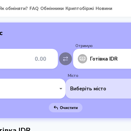
Як обміняти?
FAQ
Обмінники
Криптобіржі
Новини
с
Отримую
Готівка IDR
Місто
Виберіть місто
Очистити
тівка IDR