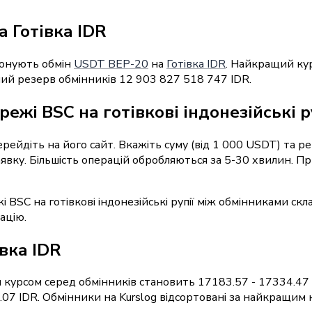
 Готівка IDR
понують обмін
USDT BEP-20
на
Готівка IDR
. Найкращий кур
ний резерв обмінників 12 903 827 518 747 IDR.
ежі BSC на готівкові індонезійські р
перейдіть на його сайт. Вкажіть суму (від 1 000 USDT) та 
заявку. Більшість операцій обробляються за 5-30 хвилин. 
і BSC на готівкові індонезійські рупії між обмінниками ск
ацію.
івка IDR
 курсом серед обмінників становить 17183.57 - 17334.47 
07 IDR. Обмінники на Kurslog відсортовані за найкращим 