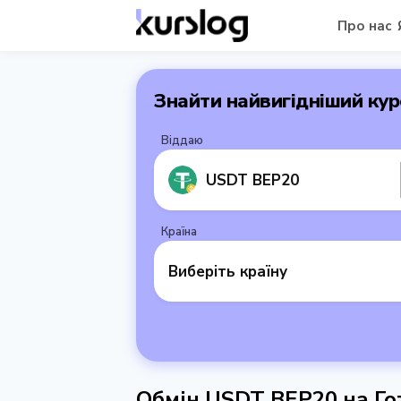
Про нас
Знайти найвигідніший кур
Віддаю
USDT BEP20
Країна
Виберіть країну
Обмін USDT BEP20 на Го