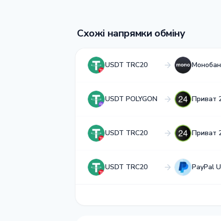
Схожі напрямки обміну
USDT TRC20
Монобан
USDT POLYGON
Приват 
USDT TRC20
Приват 
USDT TRC20
PayPal 