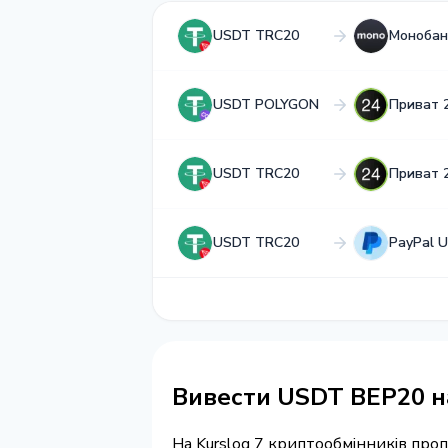
USDT TRC20
Монобан
USDT POLYGON
Приват 
USDT TRC20
Приват 
USDT TRC20
PayPal 
Вивести USDT BEP20 на
На Kurslog 7 криптообмінників про