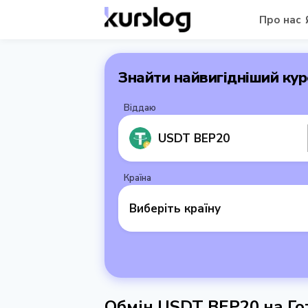
Про нас
Знайти найвигідніший кур
Віддаю
USDT BEP20
Країна
Виберіть країну
Обмін USDT BEP20 на Гот