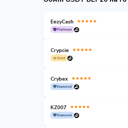
EezyCash
Platinum
Crypcie
Gold
Crybex
Diamond
KZ007
Diamond