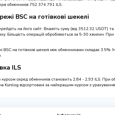
рв обмінників 752 374 791 ILS.
режі BSC на готівкові шекелі
перейдіть на його сайт. Вкажіть суму (від 3512.32 USDT) т
явку. Більшість операцій обробляються за 5-30 хвилин. Пр
і BSC на готівкові шекелі між обмінниками складає 3.5%. 
.
вка ILS
курсом серед обмінників становить 2.84 - 2.93 ILS. При о
а Kurslog відсортовані за найкращим курсом з урахуванням