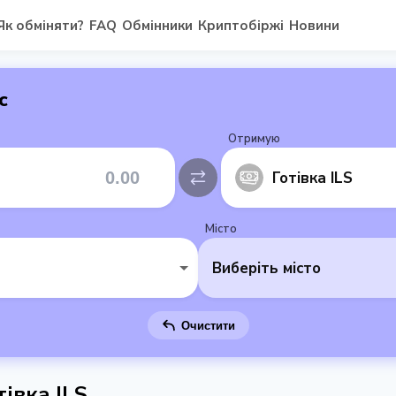
Як обміняти?
FAQ
Обмінники
Криптобіржі
Новини
с
Отримую
Готівка ILS
Місто
Виберіть місто
Очистити
івка ILS