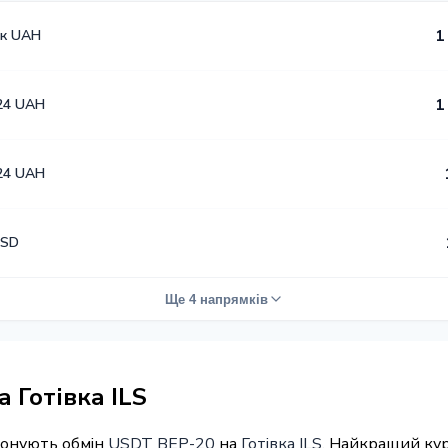
к UAH
1
24 UAH
1
24 UAH
USD
Ще 4 напрямків
 Готівка ILS
понують обмін
USDT BEP-20
на
Готівка ILS
. Найкращий кур