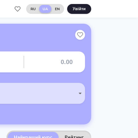
RU
UA
EN
Увійти
Найкращий курс
Рейтинг