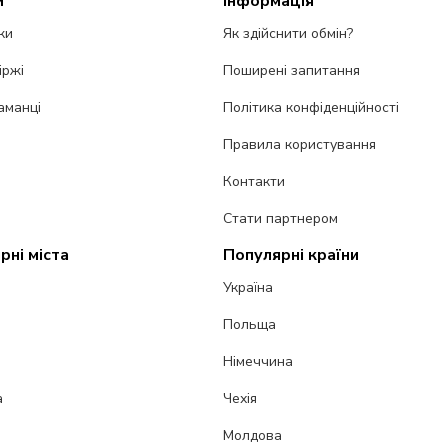
и
Інформація
ки
Як здійснити обмін?
іржі
Поширені запитання
аманці
Політика конфіденційності
Правила користування
Контакти
Стати партнером
рні міста
Популярні країни
Україна
Польща
Німеччина
а
Чехія
Молдова