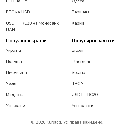
ETH на UAH
Одеса
BTC на USD
Варшава
USDT TRC20 на Монобанк
Харків
UAH
Популярні країни
Популярні валюти
Україна
Bitcoin
Польща
Ethereum
Німеччина
Solana
Чехія
TRON
Молдова
USDT TRC20
Усі країни
Усі валюти
© 2026 Kurslog. Усі права захищено.