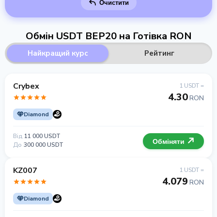
Очистити
Обмін USDT BEP20 на Готівка RON
Найкращий курс
Рейтинг
Crybex
1 USDT =
4.30
RON
Diamond
Від
11 000 USDT
Обміняти
До
300 000 USDT
KZ007
1 USDT =
4.079
RON
Diamond