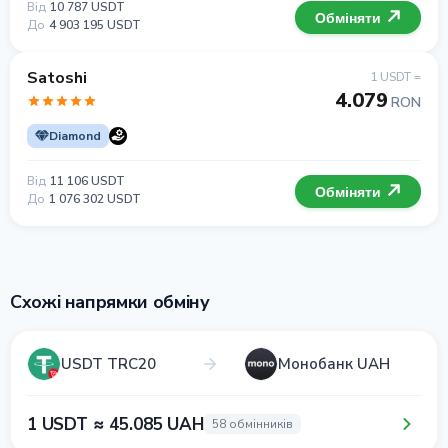
Від
10 787 USDT
Обміняти
До
4 903 195 USDT
Satoshi
1 USDT =
4.079
RON
Diamond
Від
11 106 USDT
Обміняти
До
1 076 302 USDT
Схожі напрямки обміну
USDT TRC20
Монобанк UAH
1 USDT ≈ 45.085 UAH
58 обмінників