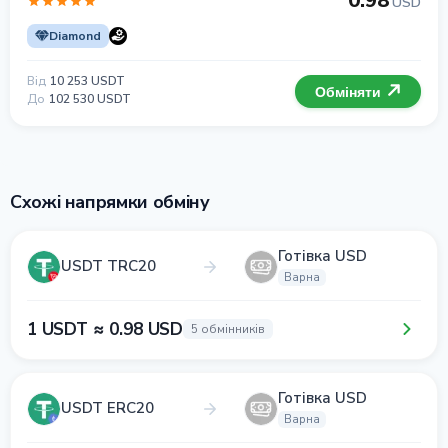
0.98
USD
Diamond
Від
10 253 USDT
Обміняти
До
102 530 USDT
Схожі напрямки обміну
Готівка USD
USDT TRC20
Варна
1 USDT ≈ 0.98 USD
5 обмінників
Готівка USD
USDT ERC20
Варна