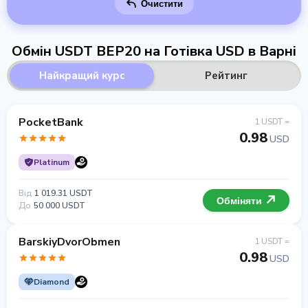
Очистити
Обмін USDT BEP20 на Готівка USD в Варні
Найкращий курс
Рейтинг
PocketBank
1 USDT =
0.98
USD
Platinum
Від
1 019.31 USDT
Обміняти
До
50 000 USDT
BarskiyDvorObmen
1 USDT =
0.98
USD
Diamond