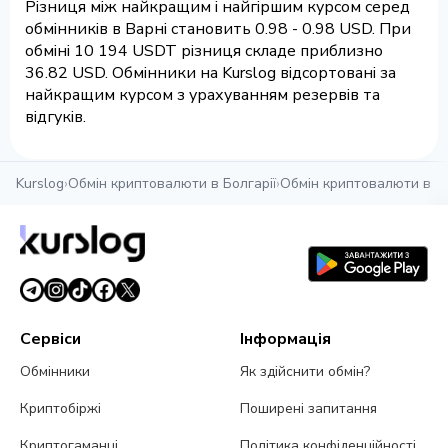
Різниця між найкращим і найгіршим курсом серед
обмінників в Варні становить 0.98 - 0.98 USD. При
обміні 10 194 USDT різниця складе приблизно
36.82 USD. Обмінники на Kurslog відсортовані за
найкращим курсом з урахуванням резервів та
відгуків.
Kurslog
›
Обмін криптовалюти в Болгарії
›
Обмін криптовалюти в В
Сервіси
Інформація
Обмінники
Як здійснити обмін?
Криптобіржі
Поширені запитання
Криптогаманці
Політика конфіденційності