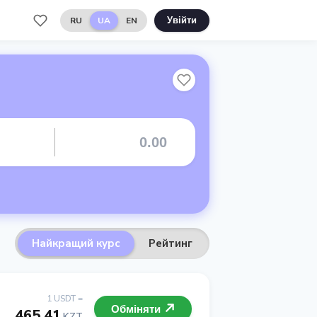
RU
UA
EN
Увійти
Найкращий курс
Рейтинг
1 USDT =
Обміняти
465.41
KZT