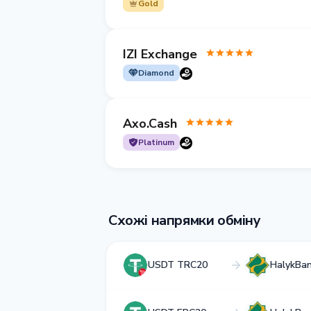
Gold
IZI Exchange
Diamond
Axo.Cash
Platinum
Схожі напрямки обміну
USDT TRC20
HalykBa