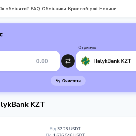
Як обміняти?
FAQ
Обмінники
Криптобіржі
Новини
с
Отримую
HalykBank KZT
Очистити
lykBank KZT
Від
32.23 USDT
До
1 626 546 USDT