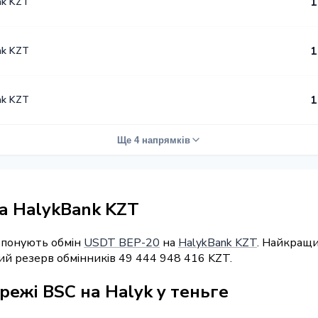
nk KZT
1
nk KZT
1
nk KZT
1
Ще 4 напрямків
а HalykBank KZT
ропонують обмін
USDT BEP-20
на
HalykBank KZT
. Найкращи
ий резерв обмінників 49 444 948 416 KZT.
режі BSC на Halyk у теньге