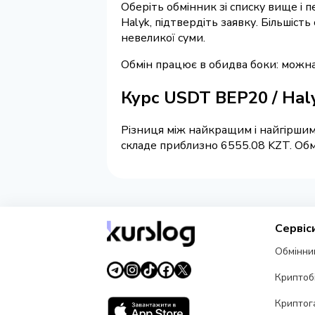
Оберіть обмінник зі списку вище і 
Halyk, підтвердіть заявку. Більшіс
невеликої суми.
Обмін працює в обидва боки: можн
Курс USDT BEP20 / Hal
Різниця між найкращим і найгіршим
складе приблизно 6555.08 KZT. Обмі
Сервіс
Обмінни
Криптоб
Криптог