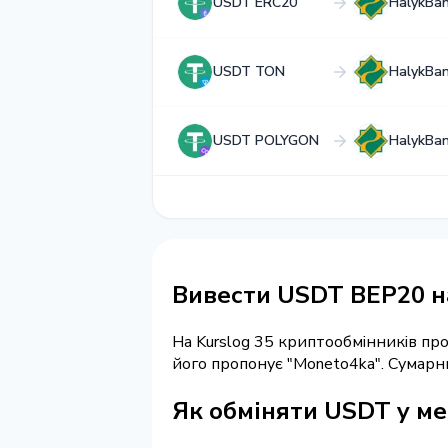
USDT ERC20
HalykBa
USDT TON
HalykBa
USDT POLYGON
HalykBa
Вивести USDT BEP20 н
На Kurslog 35 криптообмінників п
його пропонує "Moneto4ka". Сумарн
Як обміняти USDT у ме