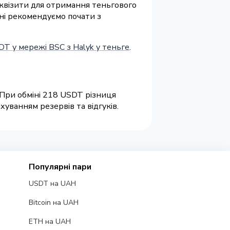
реквізити для отримання теньгового
іні рекомендуємо почати з
T у мережі BSC з Halyk у теньге
.
 При обміні 218 USDT різниця
уванням резервів та відгуків.
Популярні пари
USDT на UAH
Bitcoin на UAH
ETH на UAH