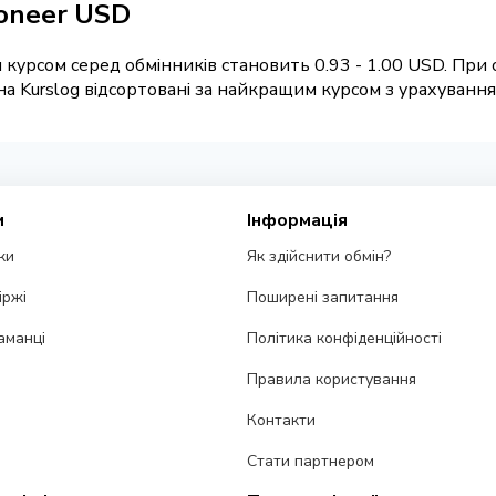
oneer USD
курсом серед обмінників становить 0.93 - 1.00 USD. При 
 Kurslog відсортовані за найкращим курсом з урахуванням 
и
Інформація
ки
Як здійснити обмін?
іржі
Поширені запитання
аманці
Політика конфіденційності
Правила користування
Контакти
Стати партнером