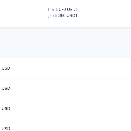
Від
1 070 USDT
До
5 350 USDT
r USD
r USD
r USD
r USD