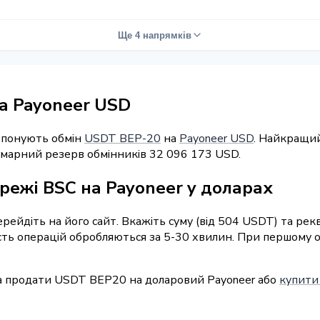
Ще 4 напрямків
а Payoneer USD
ропонують обмін
USDT BEP-20
на
Payoneer USD
. Найкращий
Сумарний резерв обмінників 32 096 173 USD.
режі BSC на Payoneer у доларах
перейдіть на його сайт. Вкажіть суму (від 504 USDT) та ре
шість операцій обробляються за 5-30 хвилин. При першому 
а продати USDT BEP20 на доларовий Payoneer або
купити