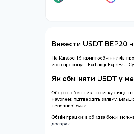
Вивести USDT BEP20 н
На Kurslog 19 криптообмінників п
його пропонує "ExchangeExpress". 
Як обміняти USDT у ме
Оберіть обмінник зі списку вище і 
Payoneer, підтвердіть заявку. Біль
невеликої суми.
Обмін працює в обидва боки: можн
доларах
.