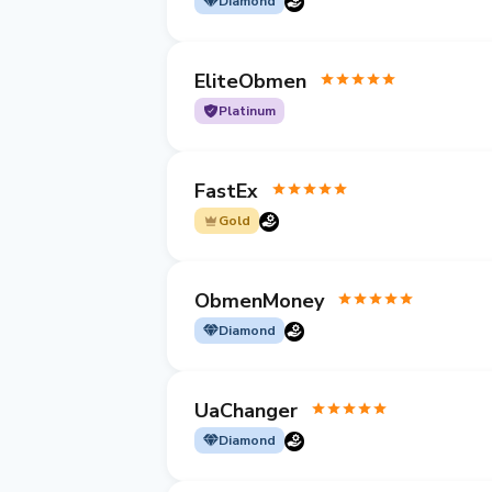
Diamond
EliteObmen
Platinum
FastEx
Gold
ObmenMoney
Diamond
UaChanger
Diamond