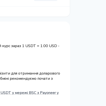
 курс зараз 1 USDT = 1.00 USD -
квізити для отримання доларового
обміні рекомендуємо почати з
 USDT у мережі BSC з Payoneer у