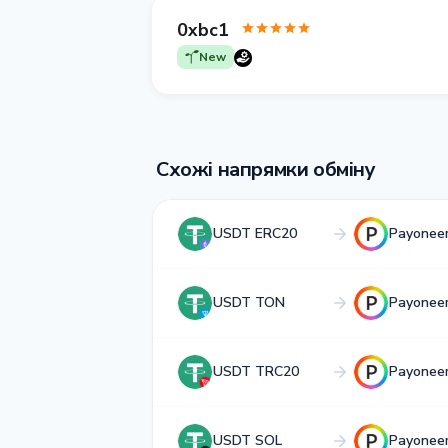
0xbc1
New
Схожі напрямки обміну
USDT ERC20
Payonee
USDT TON
Payonee
USDT TRC20
Payonee
USDT SOL
Payonee