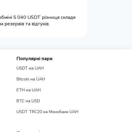
обміні 5 040 USDT різниця складе
резервів та відгуків.
Популярні пари
USDT на UAH
Bitcoin на UAH
ETH на UAH
BTC на USD
USDT TRC20 на Монобанк UAH