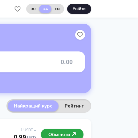
RU
UA
EN
Увійти
Найкращий курс
Рейтинг
1 USDT =
Обміняти
0.99
USD