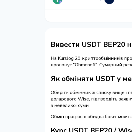
Вивести USDT BEP20 н
На Kurslog 29 криптообмінників п
пропонує "Obmenoff". Сумарний рез
Як обміняти USDT у ме
Оберіть обмінник зі списку вище і 
доларового Wise, підтвердіть заявк
з невеликої суми.
Обмін працює в обидва боки: можн
Курс USDT BEP20 / Wi