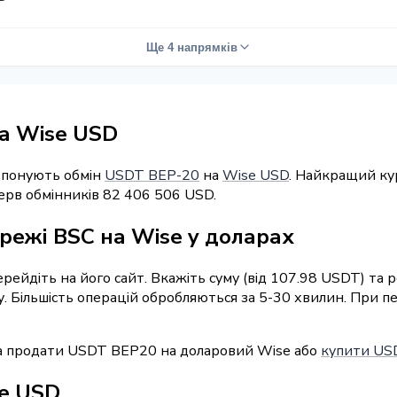
Ще 4 напрямків
а Wise USD
ропонують обмін
USDT BEP-20
на
Wise USD
. Найкращий ку
ерв обмінників 82 406 506 USD.
режі BSC на Wise у доларах
перейдіть на його сайт. Вкажіть суму (від 107.98 USDT) та
у. Більшість операцій обробляються за 5-30 хвилин. При 
а продати USDT BEP20 на доларовий Wise або
купити USD
se USD