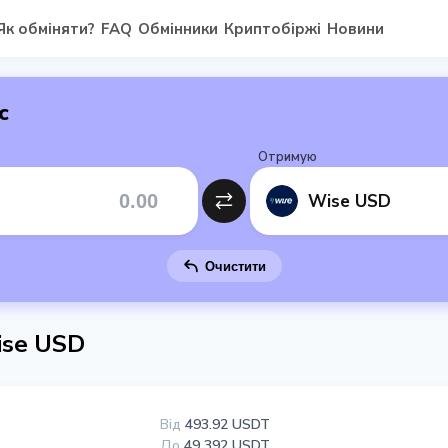
Як обміняти?
FAQ
Обмінники
Криптобіржі
Новини
с
Отримую
Wise USD
Очистити
ise USD
Від
493.92 USDT
До
49 392 USDT