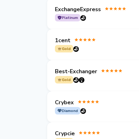
ExchangeExpress
Platinum
1cent
Gold
Best-Exchanger
Gold
Crybex
Diamond
Crypcie