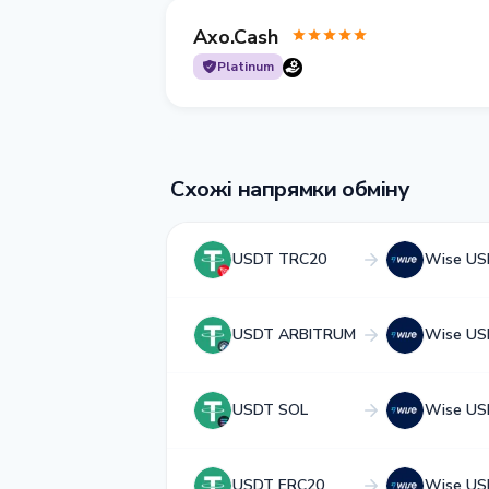
Axo.Cash
Platinum
Схожі напрямки обміну
USDT TRC20
Wise US
USDT ARBITRUM
Wise US
USDT SOL
Wise US
USDT ERC20
Wise US