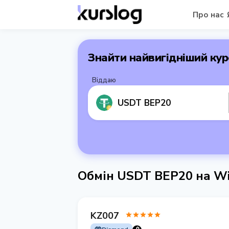
Про нас
Знайти найвигідніший кур
Віддаю
USDT BEP20
Обмін USDT BEP20 на W
KZ007