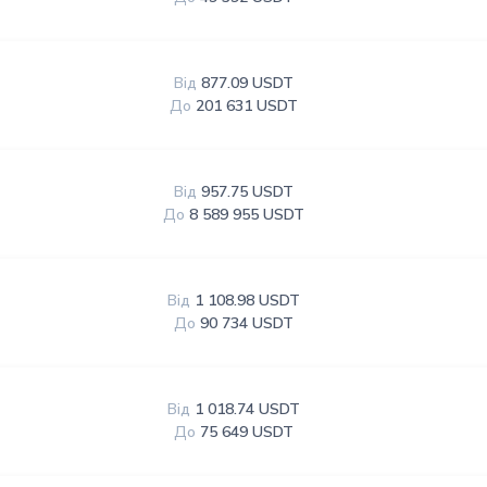
Від
877.09 USDT
До
201 631 USDT
Від
957.75 USDT
До
8 589 955 USDT
Від
1 108.98 USDT
До
90 734 USDT
Від
1 018.74 USDT
До
75 649 USDT