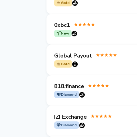
Gold
0xbc1
New
Global Payout
Gold
818.finance
Diamond
IZI Exchange
Diamond