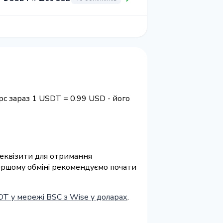
рс зараз 1 USDT = 0.99 USD - його
 реквізити для отримання
першому обміні рекомендуємо почати
T у мережі BSC з Wise у доларах
.