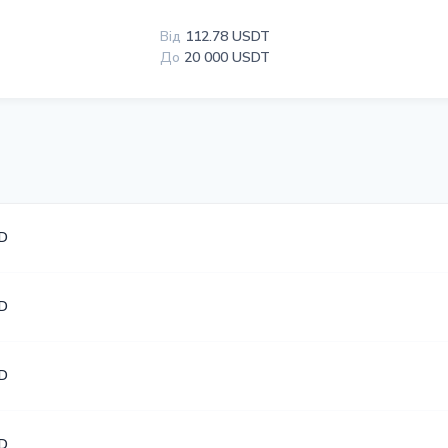
Від
112.78 USDT
До
20 000 USDT
D
D
D
D