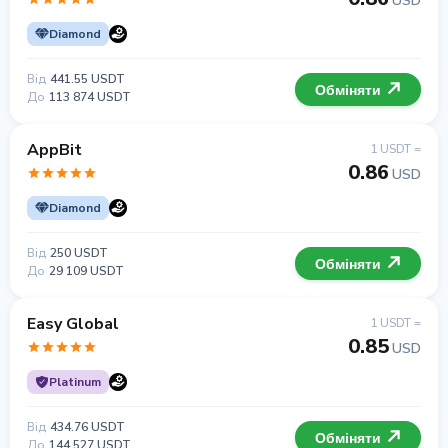
USD
Diamond
Від
441.55 USDT
Обміняти
До
113 874 USDT
AppBit
1 USDT =
0.86
USD
Diamond
Від
250 USDT
Обміняти
До
29 109 USDT
Easy Global
1 USDT =
0.85
USD
Platinum
Від
434.76 USDT
Обміняти
До
144 527 USDT