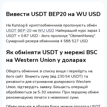
Вивести USDT BEP20 на WU USD
На Kurslog 6 криптообмінників пропонують обмін
USDT BEP-20
на
WU USD
. Найкращий курс зараз 1
USDT = 0.87 USD - його пропонує "ObmenMoney".
Сумарний резерв обмінників 4 588 527 USD.
Як обміняти USDT у мережі BSC
на Western Union у доларах
Оберіть обмінник зі списку вище і перейдіть на
його сайт. Вкажіть суму (від 230.54 USDT) та
реквізити для отримання доларового Western
Union, підтвердіть заявку. Більшість операцій
обробляються за 5-30 хвилин. При першому обміні
рекомендуємо почати з невеликої суми.
Обмін працює в обидва боки: можна продати USDT