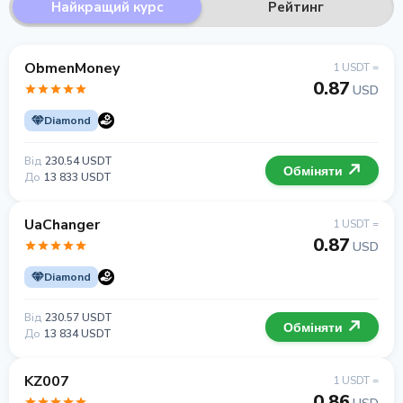
Найкращий курс
Рейтинг
ObmenMoney
1 USDT =
0.87
USD
Diamond
Від
230.54 USDT
Обміняти
До
13 833 USDT
UaChanger
1 USDT =
0.87
USD
Diamond
Від
230.57 USDT
Обміняти
До
13 834 USDT
KZ007
1 USDT =
0.86