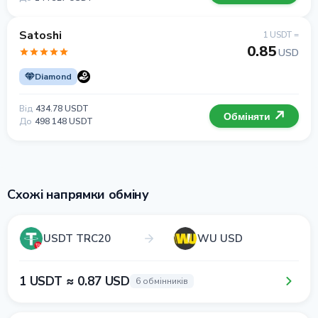
Satoshi
1 USDT =
0.85
USD
Diamond
Від
434.78 USDT
Обміняти
До
498 148 USDT
Схожі напрямки обміну
USDT TRC20
WU USD
1 USDT ≈ 0.87 USD
6 обмінників