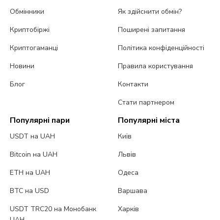
Обмінники
Як здійснити обмін?
Криптобіржі
Поширені запитання
Криптогаманці
Політика конфіденційності
Новини
Правила користування
Блог
Контакти
Стати партнером
Популярні пари
Популярні міста
USDT на UAH
Київ
Bitcoin на UAH
Львів
ETH на UAH
Одеса
BTC на USD
Варшава
USDT TRC20 на Монобанк
Харків
UAH