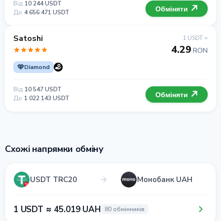
Від
10 244 USDT
Обміняти
До
4 656 471 USDT
Satoshi
1 USDT =
4.29
RON
Diamond
Від
10 547 USDT
Обміняти
До
1 022 143 USDT
Схожі напрямки обміну
USDT TRC20
Монобанк UAH
1 USDT ≈ 45.019 UAH
80 обмінників