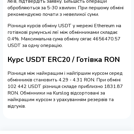
леїв, підтвердіть заявку. Більшість операцій
обробляються за 5-30 хвилин. При першому обміні
рекомендуємо почати з невеликої суми.
Різниця курсів обміну USDT у мережі Ethereum на
готівкові румунські леї між обмінниками складає
0.4%. Максимальна сума обміну сягає 4656470.57
USDT за одну операцію.
Курс USDT ERC20 / Готівка RON
Різниця між найкращим і найгіршим курсом серед
обмінників становить 4.29 - 4.31 RON. При обміні
102 442 USDT різниця складе приблизно 1831.87
RON. Обмінники на Kurslog відсортовані за
найкращим курсом з урахуванням резервів та
відгуків.