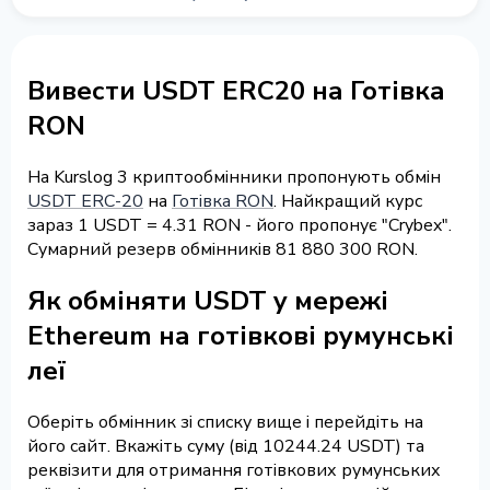
Вивести USDT ERC20 на Готівка
RON
На Kurslog 3 криптообмінники пропонують обмін
USDT ERC-20
на
Готівка RON
. Найкращий курс
зараз 1 USDT = 4.31 RON - його пропонує "Crybex".
Сумарний резерв обмінників 81 880 300 RON.
Як обміняти USDT у мережі
Ethereum на готівкові румунські
леї
Оберіть обмінник зі списку вище і перейдіть на
його сайт. Вкажіть суму (від 10244.24 USDT) та
реквізити для отримання готівкових румунських