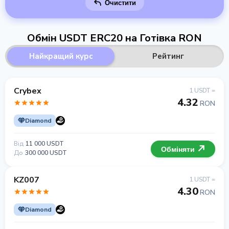
Очистити
Обмін USDT ERC20 на Готівка RON
Найкращий курс
Рейтинг
Crybex
1 USDT =
4.32
RON
Diamond
Від
11 000 USDT
Обміняти
До
300 000 USDT
KZ007
1 USDT =
4.30
RON
Diamond