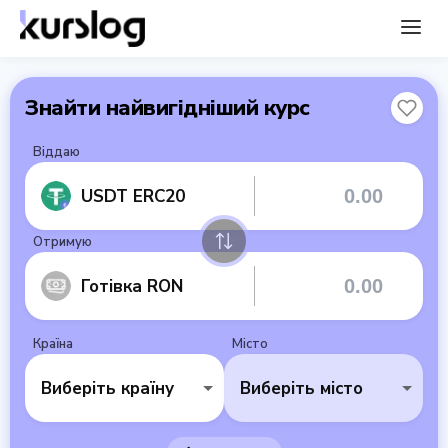
Знайти найвигідніший курс
Віддаю
USDT ERC20
Отримую
Готівка RON
Країна
Місто
Виберіть країну
Виберіть місто