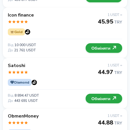
Icon finance
1 USDT =
45.95
TRY
Gold
Від
10 000 USDT
Обміняти
До
21 761 USDT
Satoshi
1 USDT =
44.97
TRY
Diamond
Від
8 894.47 USDT
Обміняти
До
443 691 USDT
ObmenMoney
1 USDT =
44.88
TRY