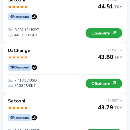
Satoshi
44.51
TRY
Diamond
Від
8 987.12 USDT
Обміняти
До
448 312 USDT
UaChanger
1 USDT =
43.80
TRY
Diamond
Від
7 418.38 USDT
Обміняти
До
74 224 USDT
Satoshi
1 USDT =
43.79
TRY
Diamond