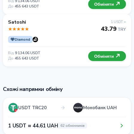
Від
9 134.06 USDT
Обміняти
До
455 643 USDT
Satoshi
1 USDT =
43.79
TRY
Diamond
Від
9 134.06 USDT
Обміняти
До
455 643 USDT
Схожі напрямки обміну
USDT TRC20
Монобанк UAH
1 USDT ≈ 44.61 UAH
62 обмінників