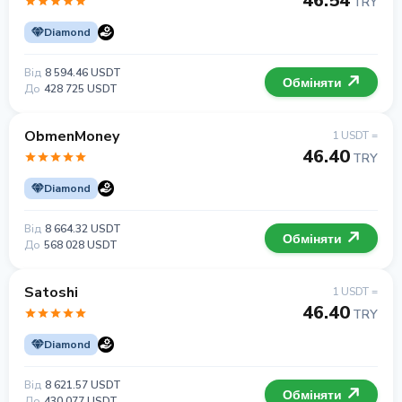
46.54
TRY
Diamond
Від
8 594.46 USDT
Обміняти
До
428 725 USDT
ObmenMoney
1 USDT =
46.40
TRY
Diamond
Від
8 664.32 USDT
Обміняти
До
568 028 USDT
Satoshi
1 USDT =
46.40
TRY
Diamond
Від
8 621.57 USDT
Обміняти
До
430 077 USDT