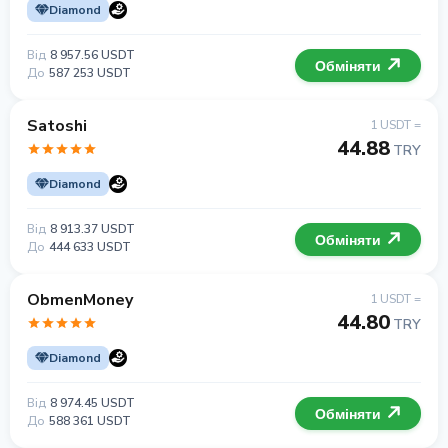
Diamond
Від
8 957.56 USDT
Обміняти
До
587 253 USDT
Satoshi
1 USDT =
44.88
TRY
Diamond
Від
8 913.37 USDT
Обміняти
До
444 633 USDT
ObmenMoney
1 USDT =
44.80
TRY
Diamond
Від
8 974.45 USDT
Обміняти
До
588 361 USDT