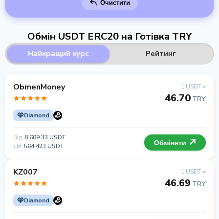
Очистити
Обмін USDT ERC20 на Готівка TRY
Найкращий курс
Рейтинг
ObmenMoney
1 USDT =
46.70
TRY
Diamond
Від
8 609.33 USDT
Обміняти
До
564 423 USDT
KZ007
1 USDT =
46.69
TRY
Diamond