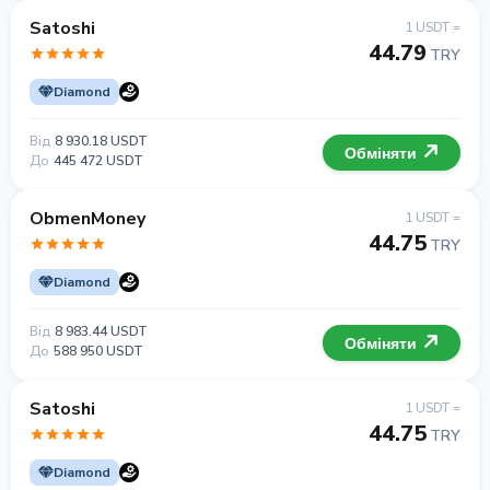
Satoshi
1 USDT =
44.79
TRY
Diamond
Від
8 930.18 USDT
Обміняти
До
445 472 USDT
ObmenMoney
1 USDT =
44.75
TRY
Diamond
Від
8 983.44 USDT
Обміняти
До
588 950 USDT
Satoshi
1 USDT =
44.75
TRY
Diamond