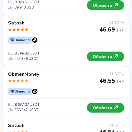
Від
8 823.51 USDT
Обміняти
До
89 948 USDT
Satoshi
1 USDT =
46.69
TRY
Diamond
Від
8 566.85 USDT
Обміняти
До
427 348 USDT
ObmenMoney
1 USDT =
46.55
TRY
Diamond
Від
8 637.07 USDT
Обміняти
До
566 242 USDT
Satoshi
1 USDT =