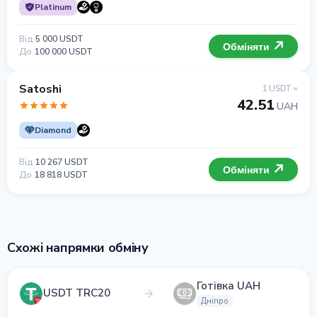
Platinum
Від
5 000 USDT
Обміняти
До
100 000 USDT
Satoshi
1 USDT =
42.51
UAH
Diamond
Від
10 267 USDT
Обміняти
До
18 818 USDT
Схожі напрямки обміну
Готівка UAH
USDT TRC20
Дніпро