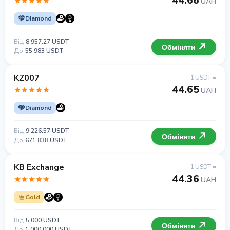
44.66
UAH
Diamond
Від
8 957.27 USDT
Обміняти
До
55 983 USDT
KZ007
1 USDT =
44.65
UAH
Diamond
Від
9 226.57 USDT
Обміняти
До
671 838 USDT
KB Exchange
1 USDT =
44.36
UAH
Gold
Від
5 000 USDT
Обміняти
До
1 000 000 USDT