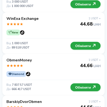
Від
3 000 USDT
Обміняти
До
1 000 000 USDT
WinExa Exchange
1 USDT =
44.68
UAH
New
Від
1 000 USDT
Обміняти
До
89 518 USDT
ObmenMoney
1 USDT =
44.66
UAH
Diamond
Від
7 837.57 USDT
Обміняти
До
666 417 USDT
BarskiyDvorObmen
1 USDT =