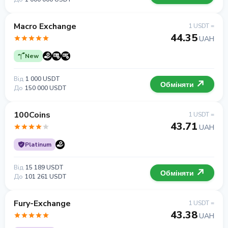
Macro Exchange
1 USDT =
44.35
UAH
New
Від
1 000 USDT
Обміняти
До
150 000 USDT
100Coins
1 USDT =
43.71
UAH
Platinum
Від
15 189 USDT
Обміняти
До
101 261 USDT
Fury-Exchange
1 USDT =
43.38
UAH