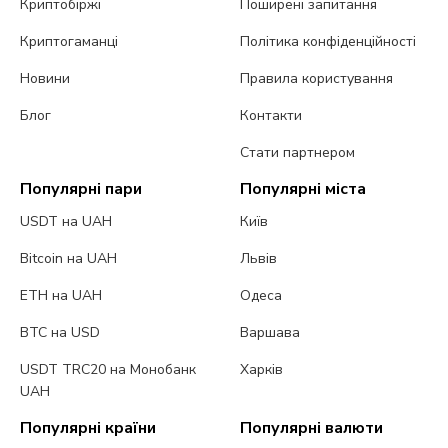
Криптобіржі
Поширені запитання
Криптогаманці
Політика конфіденційності
Новини
Правила користування
Блог
Контакти
Стати партнером
Популярні пари
Популярні міста
USDT на UAH
Київ
Bitcoin на UAH
Львів
ETH на UAH
Одеса
BTC на USD
Варшава
USDT TRC20 на Монобанк
Харків
UAH
Популярні країни
Популярні валюти