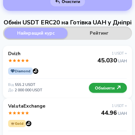
Очистити
Обмін USDT ERC20 на Готівка UAH у Дніпрі
Найкращий курс
Рейтинг
Dvizh
1 USDT =
45.030
UAH
Diamond
Від
555.2 USDT
Обміняти
До
2 000 000 USDT
ValutaExchange
1 USDT =
44.96
UAH
Gold