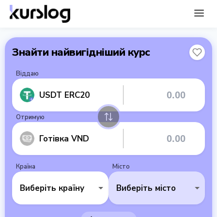
Знайти найвигідніший курс
Віддаю
USDT ERC20
Отримую
Готівка VND
Країна
Місто
Виберіть країну
Виберіть місто