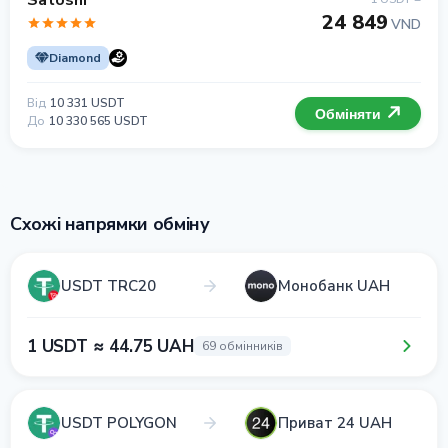
Satoshi
24 849
VND
Diamond
Від
10 331 USDT
Обміняти
До
10 330 565 USDT
Схожі напрямки обміну
USDT TRC20
Монобанк UAH
1 USDT ≈ 44.75 UAH
69 обмінників
USDT POLYGON
Приват 24 UAH