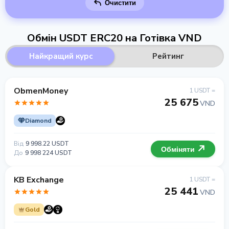
Очистити
Обмін USDT ERC20 на Готівка VND
Найкращий курс
Рейтинг
ObmenMoney
1 USDT =
25 675
VND
Diamond
Від
9 998.22 USDT
Обміняти
До
9 998 224 USDT
KB Exchange
1 USDT =
25 441
VND
Gold