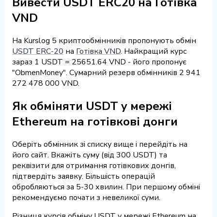
Вивести USDT ERC20 на Готівка
VND
На Kurslog 5 криптообмінників пропонують обмін
USDT ERC-20
на
Готівка VND
. Найкращий курс
зараз 1 USDT = 25651.64 VND - його пропонує
"ObmenMoney". Сумарний резерв обмінників 2 941
272 478 000 VND.
Як обміняти USDT у мережі
Ethereum на готівкові донги
Оберіть обмінник зі списку вище і перейдіть на
його сайт. Вкажіть суму (від 300 USDT) та
реквізити для отримання готівкових донгів,
підтвердіть заявку. Більшість операцій
обробляються за 5-30 хвилин. При першому обміні
рекомендуємо почати з невеликої суми.
Різниця курсів обміну USDT у мережі Ethereum на