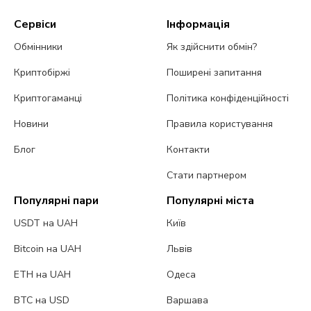
Сервіси
Інформація
Обмінники
Як здійснити обмін?
Криптобіржі
Поширені запитання
Криптогаманці
Політика конфіденційності
Новини
Правила користування
Блог
Контакти
Стати партнером
Популярні пари
Популярні міста
USDT на UAH
Київ
Bitcoin на UAH
Львів
ETH на UAH
Одеса
BTC на USD
Варшава