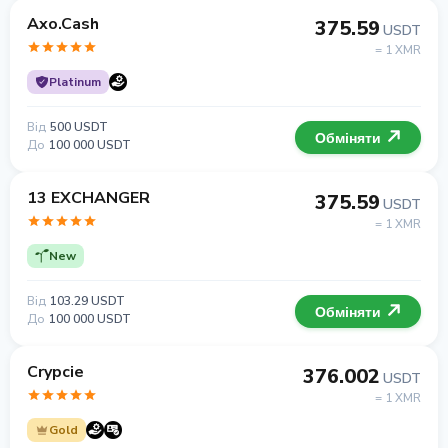
Axo.Cash
375.59
USDT
= 1 XMR
Platinum
Від
500 USDT
Обміняти
До
100 000 USDT
13 EXCHANGER
375.59
USDT
= 1 XMR
New
Від
103.29 USDT
Обміняти
До
100 000 USDT
Crypcie
376.002
USDT
= 1 XMR
Gold