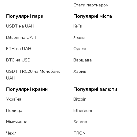
Стати партнером
Популярні пари
Популярні міста
USDT на UAH
Київ
Bitcoin на UAH
Львів
ETH на UAH
Одеса
BTC на USD
Варшава
USDT TRC20 на Монобанк
Харків
UAH
Популярні країни
Популярні валюти
Україна
Bitcoin
Польща
Ethereum
Німеччина
Solana
Чехія
TRON