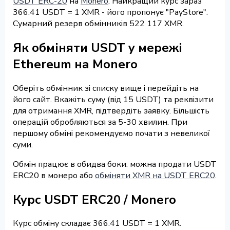
USDT ERC-20
на
Monero
. Найкращий курс зараз
366.41 USDT = 1 XMR - його пропонує "PayStore".
Сумарний резерв обмінників 522 117 XMR.
Як обміняти USDT у мережі
Ethereum на Monero
Оберіть обмінник зі списку вище і перейдіть на
його сайт. Вкажіть суму (від 15 USDT) та реквізити
для отримання XMR, підтвердіть заявку. Більшість
операцій обробляються за 5-30 хвилин. При
першому обміні рекомендуємо почати з невеликої
суми.
Обмін працює в обидва боки: можна продати USDT
ERC20 в монеро або
обміняти XMR на USDT ERC20
.
Курс USDT ERC20 / Monero
Курс обміну складає 366.41 USDT = 1 XMR.