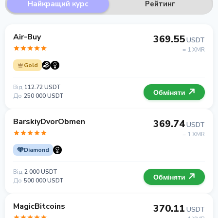
Найкращий курс
Рейтинг
Air-Buy
369.55
USDT
= 1 XMR
Gold
Від
112.72 USDT
Обміняти
До
250 000 USDT
BarskiyDvorObmen
369.74
USDT
= 1 XMR
Diamond
Від
2 000 USDT
Обміняти
До
500 000 USDT
MagicBitcoins
370.11
USDT