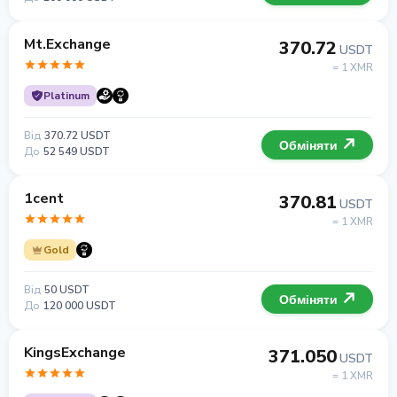
Mt.Exchange
370.72
USDT
= 1 XMR
Platinum
Від
370.72 USDT
Обміняти
До
52 549 USDT
1cent
370.81
USDT
= 1 XMR
Gold
Від
50 USDT
Обміняти
До
120 000 USDT
KingsExchange
371.050
USDT
= 1 XMR