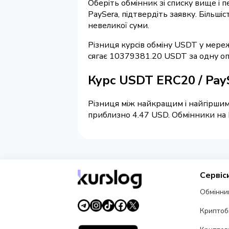
Оберіть обмінник зі списку вище і 
PaySera, підтвердіть заявку. Більш
невеликої суми.
Різниця курсів обміну USDT у мереж
сягає 10379381.20 USDT за одну оп
Курс USDT ERC20 / Pay
Різниця між найкращим і найгіршим 
приблизно 4.47 USD. Обмінники на K
Сервіс
Обмінни
Криптоб