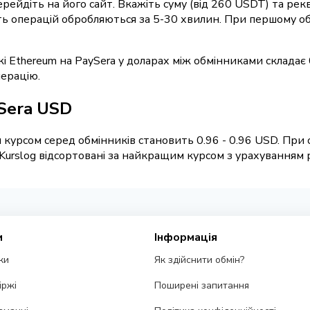
перейдіть на його сайт. Вкажіть суму (від 260 USDT) та ре
ість операцій обробляються за 5-30 хвилин. При першому о
і Ethereum на PaySera у доларах між обмінниками складає
ерацію.
Sera USD
курсом серед обмінників становить 0.96 - 0.96 USD. При 
urslog відсортовані за найкращим курсом з урахуванням ре
и
Інформація
ки
Як здійснити обмін?
іржі
Поширені запитання