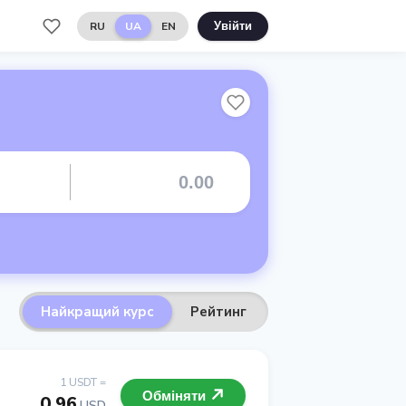
RU
UA
EN
Увійти
Найкращий курс
Рейтинг
1 USDT =
Обміняти
0.96
USD