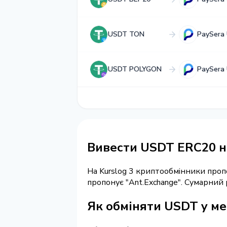
USDT TON
PaySera
USDT POLYGON
PaySera
Вивести USDT ERC20 н
На Kurslog 3 криптообмінники про
пропонує "Ant.Exchange". Сумарний
Як обміняти USDT у ме