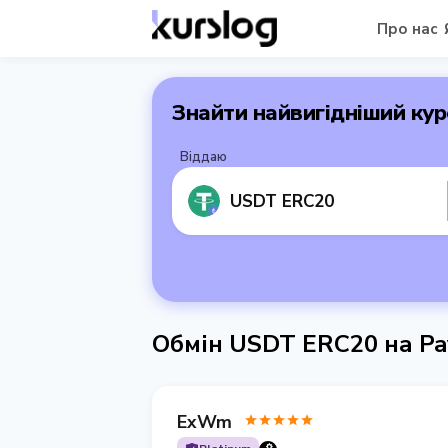
Про нас
Знайти найвигідніший кур
Віддаю
USDT ERC20
Обмін USDT ERC20 на Pa
ExWm