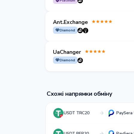
Platinum
Ant.Exchange
Diamond
UaChanger
Diamond
Схожі напрямки обміну
USDT TRC20
PaySera
USDT BEP20
PaySera