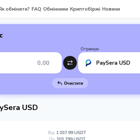
Як обміняти?
FAQ
Обмінники
Криптобіржі
Новини
с
Отримую
PaySera USD
Очистити
ySera USD
Від
1 037.99 USDT
До
103 799 USDT