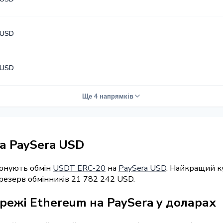
 USD
 USD
Ще 4 напрямків
а PaySera USD
понують обмін
USDT ERC-20
на
PaySera USD
. Найкращий к
 резерв обмінників 21 782 242 USD.
режі Ethereum на PaySera у доларах