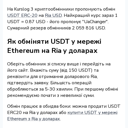
На Kurslog 3 криптообмінники пропонують обмін
USDT ERC-20
на
Ria USD
. Найкращий курс зараз 1
USDT = 0.87 USD - його пропонує "UaChanger".
Сумарний резерв обмінників 2 059 816 USD.
Як обміняти USDT у мережі
Ethereum на Ria у доларах
Оберіть обмінник зі списку вище і перейдіть на
його сайт. Вкажіть суму (від 150 USDT) та
реквізити для отримання доларового Ria,
підтвердіть заявку. Більшість операцій
обробляються за 5-30 хвилин. При першому обміні
рекомендуємо почати з невеликої суми.
Обмін працює в обидва боки: можна продати USDT
ERC20 на Ria у доларах або
купити USDT у мережі
Ethereum з Ria у доларах
.