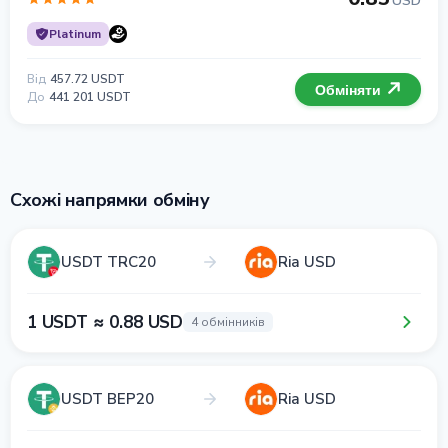
USD
Platinum
Від
457.72 USDT
Обміняти
До
441 201 USDT
Схожі напрямки обміну
USDT TRC20
Ria USD
1 USDT ≈ 0.88 USD
4 обмінників
USDT BEP20
Ria USD