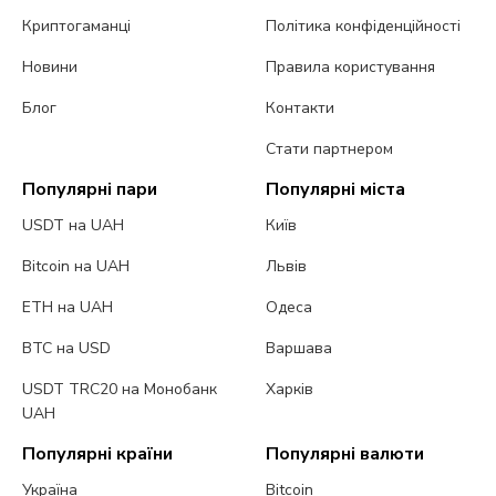
Криптогаманці
Політика конфіденційності
Новини
Правила користування
Блог
Контакти
Стати партнером
Популярні пари
Популярні міста
USDT на UAH
Київ
Bitcoin на UAH
Львів
ETH на UAH
Одеса
BTC на USD
Варшава
USDT TRC20 на Монобанк
Харків
UAH
Популярні країни
Популярні валюти
Україна
Bitcoin