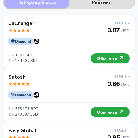
Найкращий курс
Рейтинг
UaChanger
1 USDT =
0.87
USD
Diamond
Від
150 USDT
Обміняти
До
16 140 USDT
Satoshi
1 USDT =
0.86
USD
Diamond
Від
575.17 USDT
Обміняти
До
278 387 USDT
Easy Global
1 USDT =
0.85