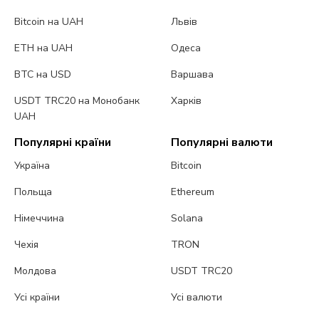
Bitcoin на UAH
Львів
ETH на UAH
Одеса
BTC на USD
Варшава
USDT TRC20 на Монобанк
Харків
UAH
Популярні країни
Популярні валюти
Україна
Bitcoin
Польща
Ethereum
Німеччина
Solana
Чехія
TRON
Молдова
USDT TRC20
Усі країни
Усі валюти