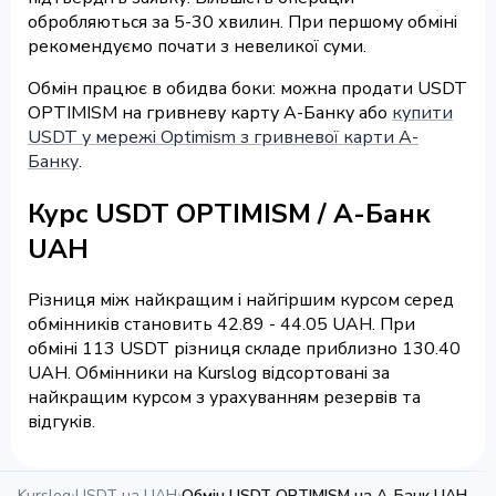
обробляються за 5-30 хвилин. При першому обміні
рекомендуємо почати з невеликої суми.
Обмін працює в обидва боки: можна продати USDT
OPTIMISM на гривневу карту А-Банку або
купити
USDT у мережі Optimism з гривневої карти А-
Банку
.
Курс USDT OPTIMISM / А-Банк
UAH
Різниця між найкращим і найгіршим курсом серед
обмінників становить 42.89 - 44.05 UAH. При
обміні 113 USDT різниця складе приблизно 130.40
UAH. Обмінники на Kurslog відсортовані за
найкращим курсом з урахуванням резервів та
відгуків.
Kurslog
›
USDT на UAH
›
Обмін USDT OPTIMISM на А-Банк UAH