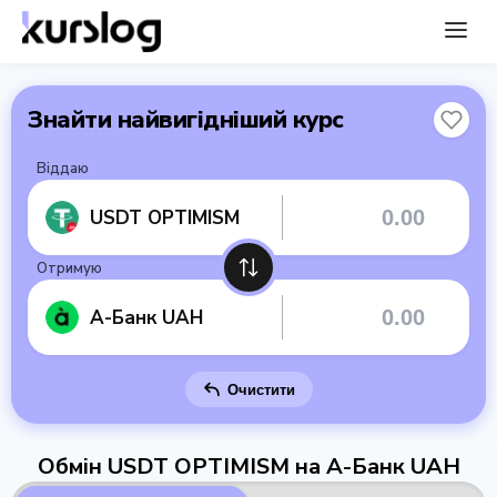
Знайти найвигідніший курс
Віддаю
USDT OPTIMISM
Отримую
А-Банк UAH
Очистити
Обмін USDT OPTIMISM на А-Банк UAH