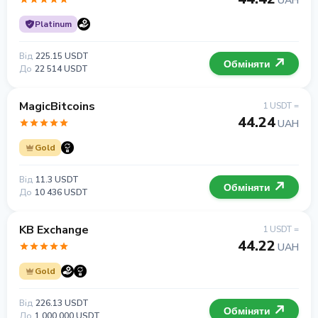
UAH
Platinum
Від
225.15 USDT
Обміняти
До
22 514 USDT
MagicBitcoins
1 USDT =
44.24
UAH
Gold
Від
11.3 USDT
Обміняти
До
10 436 USDT
KB Exchange
1 USDT =
44.22
UAH
Gold
Від
226.13 USDT
Обміняти
До
1 000 000 USDT