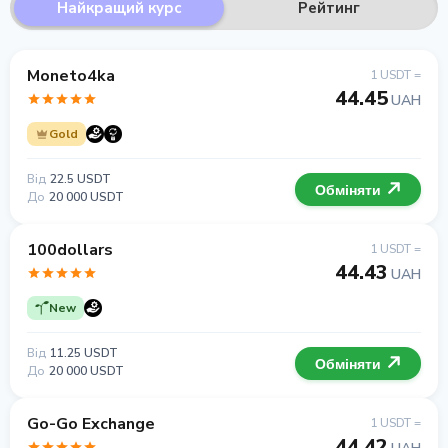
Найкращий курс
Рейтинг
Moneto4ka
1 USDT =
44.45
UAH
Gold
Від
22.5 USDT
Обміняти
До
20 000 USDT
100dollars
1 USDT =
44.43
UAH
New
Від
11.25 USDT
Обміняти
До
20 000 USDT
Go-Go Exchange
1 USDT =
44.42