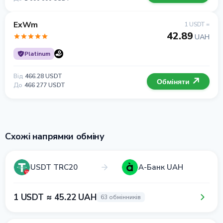
ExWm
1 USDT =
42.89
UAH
Platinum
Від
466.28 USDT
Обміняти
До
466 277 USDT
Схожі напрямки обміну
USDT TRC20
А-Банк UAH
1 USDT ≈ 45.22 UAH
63 обмінників