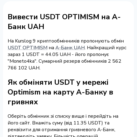
Вивести USDT OPTIMISM на А-
Банк UAH
На Kurslog 9 криптообмінників пропонують обмін
USDT OPTIMISM
на
А-Банк UAH
. Найкращий курс
зараз 1 USDT = 44.05 UAH - його пропонує
"Moneto4ka". Сумарний резерв обмінників 2 562
766 102 UAH.
Як обміняти USDT у мережі
Optimism на карту А-Банку в
гривнях
Оберіть обмінник зі списку вище і перейдіть на
його сайт. Вкажіть суму (від 11.35 USDT) та
реквізити для отримання гривневого А-Банк,
підтвердіть заявку. Більшість операцій