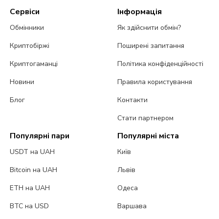
Сервіси
Інформація
Обмінники
Як здійснити обмін?
Криптобіржі
Поширені запитання
Криптогаманці
Політика конфіденційності
Новини
Правила користування
Блог
Контакти
Стати партнером
Популярні пари
Популярні міста
USDT на UAH
Київ
Bitcoin на UAH
Львів
ETH на UAH
Одеса
BTC на USD
Варшава