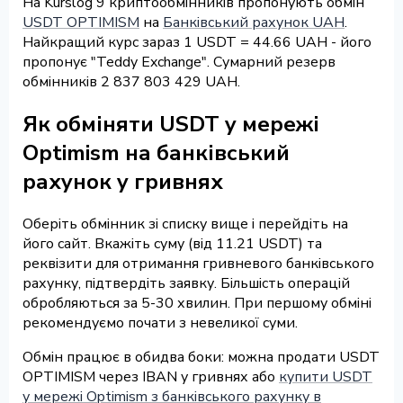
На Kurslog 9 криптообмінників пропонують обмін
USDT OPTIMISM
на
Банківський рахунок UAH
.
Найкращий курс зараз 1 USDT = 44.66 UAH - його
пропонує "Teddy Exchange". Сумарний резерв
обмінників 2 837 803 429 UAH.
Як обміняти USDT у мережі
Optimism на банківський
рахунок у гривнях
Оберіть обмінник зі списку вище і перейдіть на
його сайт. Вкажіть суму (від 11.21 USDT) та
реквізити для отримання гривневого банківського
рахунку, підтвердіть заявку. Більшість операцій
обробляються за 5-30 хвилин. При першому обміні
рекомендуємо почати з невеликої суми.
Обмін працює в обидва боки: можна продати USDT
OPTIMISM через IBAN у гривнях або
купити USDT
у мережі Optimism з банківського рахунку в