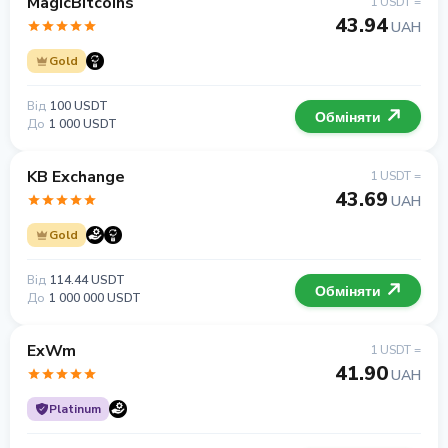
MagicBitcoins
1 USDT =
43.94
UAH
Gold
Від
100 USDT
Обміняти
До
1 000 USDT
KB Exchange
1 USDT =
43.69
UAH
Gold
Від
114.44 USDT
Обміняти
До
1 000 000 USDT
ExWm
1 USDT =
41.90
UAH
Platinum