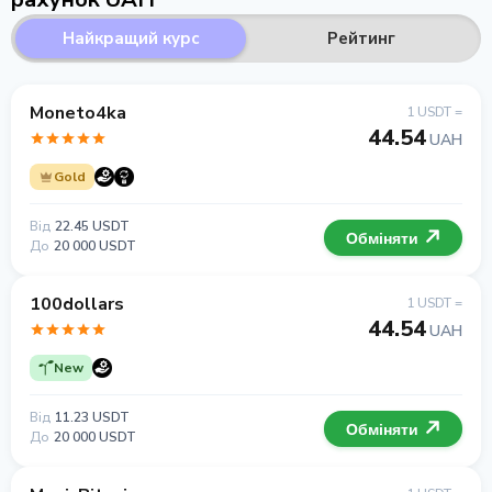
Найкращий курс
Рейтинг
Moneto4ka
1 USDT =
44.54
UAH
Gold
Від
22.45 USDT
Обміняти
До
20 000 USDT
100dollars
1 USDT =
44.54
UAH
New
Від
11.23 USDT
Обміняти
До
20 000 USDT