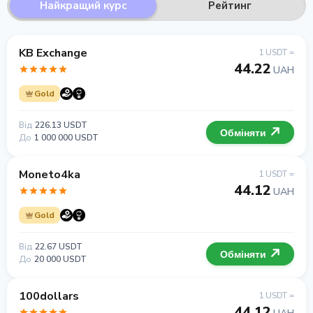
Найкращий курс
Рейтинг
KB Exchange
1 USDT =
44.22
UAH
Gold
Від
226.13 USDT
Обміняти
До
1 000 000 USDT
Moneto4ka
1 USDT =
44.12
UAH
Gold
Від
22.67 USDT
Обміняти
До
20 000 USDT
100dollars
1 USDT =
44.12