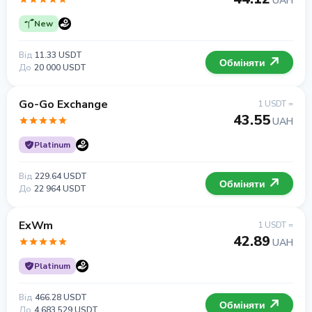
UAH
New
Від
11.33 USDT
Обміняти
До
20 000 USDT
Go-Go Exchange
1 USDT =
43.55
UAH
Platinum
Від
229.64 USDT
Обміняти
До
22 964 USDT
ExWm
1 USDT =
42.89
UAH
Platinum
Від
466.28 USDT
Обміняти
До
4 683 529 USDT