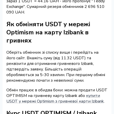
зараз 1 USDT = 44.16 UAH - його пропонує "Teddy
Exchange". Сумарний резерв обмінників 2 696 510
090 UAH.
Як обміняти USDT у мережі
Optimism на карту Izibank в
гривнях
Оберіть обмінник зі списку вище і перейдіть на
його сайт. Вкажіть суму (від 11.32 USDT) та
реквізити для отримання гривневого Izibank,
підтвердіть заявку. Більшість операцій
обробляються за 5-30 хвилин. При першому обміні
рекомендуємо почати з невеликої суми.
Обмін працює в обидва боки: можна продати USDT
OPTIMISM на гривневу карту Izibank або
купити
USDT у мережі Optimism з гривневої карти Izibank
.
Курс USDT OPTIMISM / Izibank